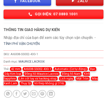
FACEBOOK
ZALO
GỌI ĐIỆN: 07 0880 1001
THÔNG TIN GIAO HÀNG DỰ KIẾN
Nhập địa chỉ của bạn để xem các tùy chọn vận chuyển. -
TÍNH PHÍ VẬN CHUYỂN
SKU:
AI6008-SS002-430-1
Danh mục:
MAURICE LACROIX
Thẻ:
42 mm
,
AI6008-SS002-430-1
,
Automatic (Cơ tự động)
,
Bạc
,
Dây Kim loại
,
Đồng hồ Maurice Lacroix
,
Đồng hồ Nam
,
Kính
Sapphire
,
Lên cót tay và hacking stop
,
Lịch ngày
,
Mặt Tròn
,
Màu
Xanh Lam
,
Thụy Sỹ
,
Vỏ thép không gỉ 316L