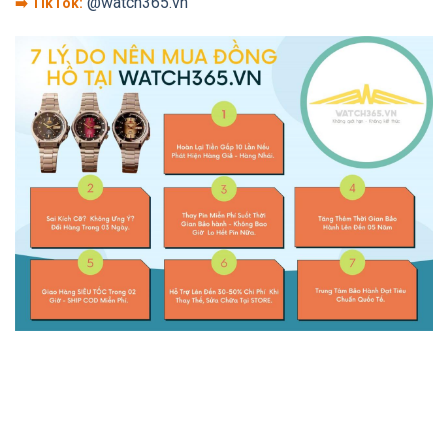
@watch365.vn
➡️ TikTok: