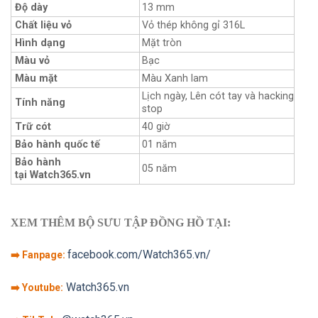
Độ dày
13 mm
Chất liệu vỏ
Vỏ thép không gỉ 316L
Hình dạng
Mặt tròn
Màu vỏ
Bạc
Màu mặt
Màu Xanh lam
Lịch ngày, Lên cót tay và hacking
Tính năng
stop
Trữ cót
40 giờ
Bảo hành quốc tế
01 năm
Bảo hành
05 năm
tại Watch365.vn
XEM THÊM BỘ SƯU TẬP ĐỒNG HỒ TẠI:
facebook.com/Watch365.vn/
➡️ Fanpage:
Watch365.vn
➡️ Youtube: