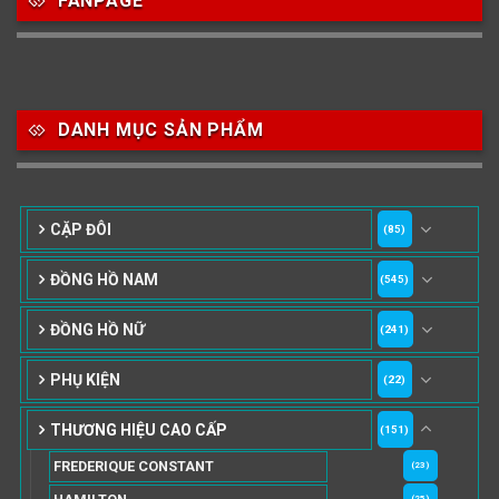
FANPAGE
DANH MỤC SẢN PHẨM
CẶP ĐÔI
(85)
ĐỒNG HỒ NAM
(545)
ĐỒNG HỒ NỮ
(241)
PHỤ KIỆN
(22)
THƯƠNG HIỆU CAO CẤP
(151)
FREDERIQUE CONSTANT
(23)
(25)