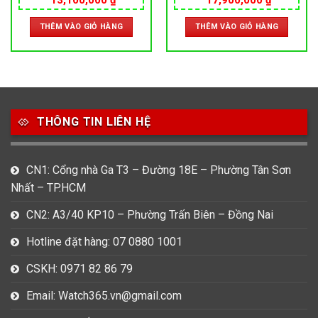
MÁY NHẬT
THỤY SỸ
gốc
hiện
gốc
hiện
là:
tại
là:
tại
THÊM VÀO GIỎ HÀNG
THÊM VÀO GIỎ HÀNG
15,900,000 ₫.
là:
20,000,000 ₫.
là:
0 ₫.
13,100,000 ₫.
17,900,0
THÔNG TIN LIÊN HỆ
CN1: Cổng nhà Ga T3 – Đường 18E – Phường Tân Sơn
Nhất – TP.HCM
CN2: A3/40 KP10 – Phường Trấn Biên – Đồng Nai
Hotline đặt hàng: 07 0880 1001
CSKH: 0971 82 86 79
Email: Watch365.vn@gmail.com