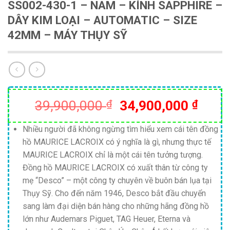
SS002-430-1 – NAM – KÍNH SAPPHIRE –
DÂY KIM LOẠI – AUTOMATIC – SIZE
42MM – MÁY THỤY SỸ
Giá
Giá
39,900,000
₫
34,900,000
₫
gốc
hiện
là:
tại
Nhiều người đã không ngừng tìm hiểu xem cái tên đồng
hồ MAURICE LACROIX có ý nghĩa là gì, nhưng thực tế
39,900,000 ₫.
là:
MAURICE LACROIX chỉ là một cái tên tưởng tượng.
34,90
Đồng hồ MAURICE LACROIX có xuất thân từ công ty
mẹ “Desco” – một công ty chuyên về buôn bán lụa tại
Thụy Sỹ. Cho đến năm 1946, Desco bắt đầu chuyển
sang làm đại diện bán hàng cho những hãng đồng hồ
lớn như Audemars Piguet, TAG Heuer, Eterna và