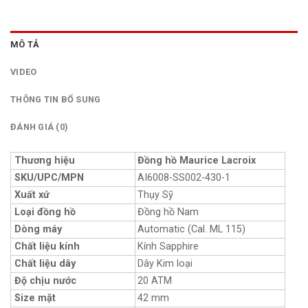
MÔ TẢ
VIDEO
THÔNG TIN BỔ SUNG
ĐÁNH GIÁ (0)
Thương hiệu
Đồng hồ Maurice Lacroix
SKU/UPC/MPN
AI6008-SS002-430-1
Xuất xứ
Thụy Sỹ
Loại đồng hồ
Đồng hồ Nam
Dòng máy
Automatic (Cal. ML 115)
Chất liệu kính
Kính Sapphire
Chất liệu dây
Dây Kim loại
Độ chịu nước
20 ATM
Size mặt
42 mm