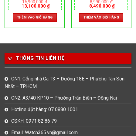
AUTOMATIC – SIZE 41MM –
DA – AUTOMATIC – SIZE
15,900,000
₫
8,990,000
₫
Giá
Giá
Giá
Giá
13,100,000
₫
8,490,000
₫
MÁY NHẬT
40.5 MM – MÁY NHẬT
gốc
hiện
gốc
hiện
là:
tại
là:
tại
THÊM VÀO GIỎ HÀNG
THÊM VÀO GIỎ HÀNG
15,900,000 ₫.
là:
8,990,000 ₫.
là:
000 ₫.
13,100,000 ₫.
8,490,000
THÔNG TIN LIÊN HỆ
CN1: Cổng nhà Ga T3 – Đường 18E – Phường Tân Sơn
Nhất – TP.HCM
CN2: A3/40 KP10 – Phường Trấn Biên – Đồng Nai
Hotline đặt hàng: 07 0880 1001
CSKH: 0971 82 86 79
Email: Watch365.vn@gmail.com