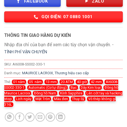
FACEBOOK
ZALO
GỌI ĐIỆN: 07 0880 1001
THÔNG TIN GIAO HÀNG DỰ KIẾN
Nhập địa chỉ của bạn để xem các tùy chọn vận chuyển. -
TÍNH PHÍ VẬN CHUYỂN
SKU:
AI6008-SS002-330-1
Danh mục:
MAURICE LACROIX
,
Thương hiệu cao cấp
Thẻ:
01 năm
,
05 năm
,
13 mm
,
20 ATM
,
40 giờ
,
42 mm
,
AI6008-
SS002-330-1
,
Automatic (Cơ tự động)
,
Bạc
,
Dây Kim loại
,
Đồng hồ
Maurice Lacroix
,
Đồng hồ Nam
,
Kính Sapphire
,
Lên cót tay và hacking
stop
,
Lịch ngày
,
Mặt Tròn
,
Màu đen
,
Thụy Sỹ
,
Vỏ thép không gỉ
316L