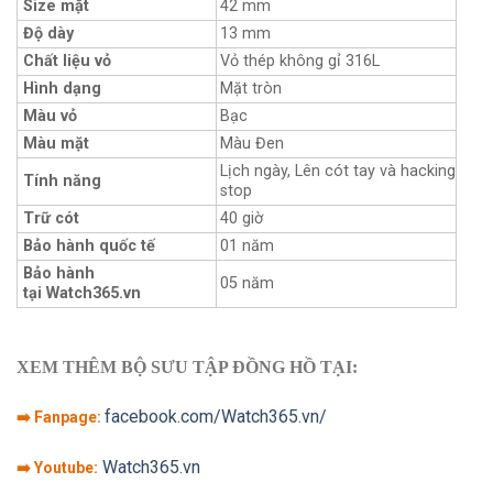
Size mặt
42 mm
Độ dày
13 mm
Chất liệu vỏ
Vỏ thép không gỉ 316L
Hình dạng
Mặt tròn
Màu vỏ
Bạc
Màu mặt
Màu Đen
Lịch ngày, Lên cót tay và hacking
Tính năng
stop
Trữ cót
40 giờ
Bảo hành quốc tế
01 năm
Bảo hành
05 năm
tại Watch365.vn
XEM THÊM BỘ SƯU TẬP ĐỒNG HỒ TẠI:
facebook.com/Watch365.vn/
➡️ Fanpage:
Watch365.vn
➡️ Youtube: