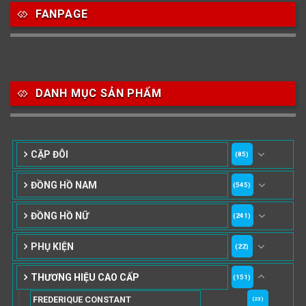
FANPAGE
DANH MỤC SẢN PHẨM
CẶP ĐÔI
(85)
ĐỒNG HỒ NAM
(545)
ĐỒNG HỒ NỮ
(241)
PHỤ KIỆN
(22)
THƯƠNG HIỆU CAO CẤP
(151)
FREDERIQUE CONSTANT
(23)