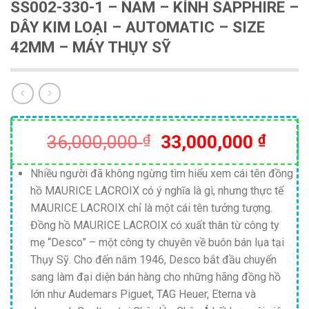
SS002-330-1 – NAM – KÍNH SAPPHIRE –
DÂY KIM LOẠI – AUTOMATIC – SIZE
42MM – MÁY THỤY SỸ
Giá
Giá
36,000,000
₫
33,000,000
₫
gốc
hiện
là:
tại
Nhiều người đã không ngừng tìm hiểu xem cái tên đồng
hồ MAURICE LACROIX có ý nghĩa là gì, nhưng thực tế
36,000,000 ₫.
là:
MAURICE LACROIX chỉ là một cái tên tưởng tượng.
33,00
Đồng hồ MAURICE LACROIX có xuất thân từ công ty
mẹ “Desco” – một công ty chuyên về buôn bán lụa tại
Thụy Sỹ. Cho đến năm 1946, Desco bắt đầu chuyển
sang làm đại diện bán hàng cho những hãng đồng hồ
lớn như Audemars Piguet, TAG Heuer, Eterna và