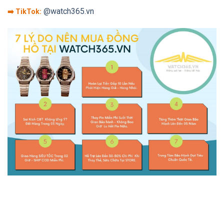
@watch365.vn
➡️ TikTok: