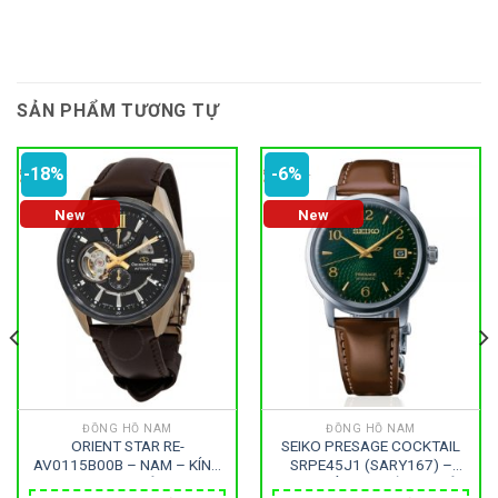
SẢN PHẨM TƯƠNG TỰ
-18%
-6%
New
New
ĐỒNG HỒ NAM
ĐỒNG HỒ NAM
ORIENT STAR RE-
SEIKO PRESAGE COCKTAIL
AV0115B00B – NAM – KÍNH
SRPE45J1 (SARY167) –
SAPPHIRE – DÂY DA –
NAM – KÍNH KHOÁNG – DÂY