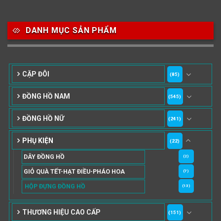
DANH MỤC SẢN PHẨM
CẶP ĐÔI
(85)
ĐỒNG HỒ NAM
(545)
ĐỒNG HỒ NỮ
(241)
PHỤ KIỆN
(22)
DÂY ĐỒNG HỒ
(2)
GIỎ QUÀ TẾT-HẠT ĐIỀU-PHÁO HOA
(7)
HỘP ĐỰNG ĐỒNG HỒ
(13)
THƯƠNG HIỆU CAO CẤP
(151)