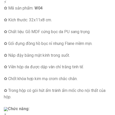
✿ Mã sản phẩm:
W04
✿ Kích thước: 32x11x8 cm.
✿ Chất liệu: Gỗ MDF cứng bọc da PU sang trọng.
✿ Gối đựng đồng hồ bọc nỉ nhung Flane mềm mịn.
✿ Nắp đậy bằng mặt kính trong suốt.
✿ Viền hộp da được dập vân chỉ trắng tinh tế.
✿ Chốt khóa hợp kim mạ crom chắc chắn.
✿ Trong hộp có gói hút ẩm tránh ẩm mốc cho nội thất của
hộp.
Chức năng: