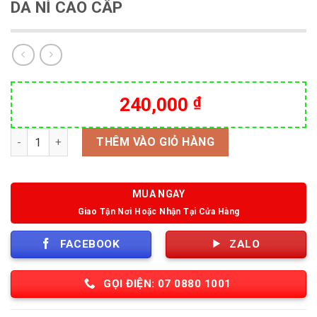
DA NỈ CAO CẤP
240,000
₫
Số lượng
THÊM VÀO GIỎ HÀNG
MUA NGAY
Giao Tận Nơi Hoặc Nhận Tại Cửa Hàng
FACEBOOK
ZALO
GỌI ĐIỆN: 07 0880 1001