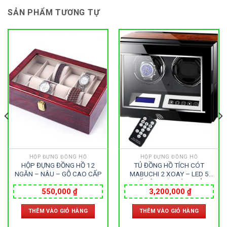
SẢN PHẨM TƯƠNG TỰ
HỘP ĐỰNG ĐỒNG HỒ
HỘP ĐỰNG ĐỒNG HỒ
HỘP ĐỰNG ĐỒNG HỒ 12
TỦ ĐỒNG HỒ TÍCH CÓT
NGĂN – NÂU – GỖ CAO CẤP
MABUCHI 2 XOAY – LED 5
CHẾ ĐỘ – MÀN HÌNH CẢM
ỨNG – GỖ CAO CẤP
550,000
₫
3,200,000
₫
THÊM VÀO GIỎ HÀNG
THÊM VÀO GIỎ HÀNG
0 ₫.