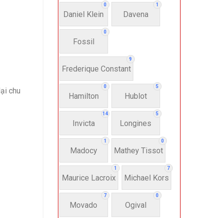
0
1
Daniel Klein
Davena
0
Fossil
9
Frederique Constant
0
5
lại chu
Hamilton
Hublot
14
5
Invicta
Longines
1
0
Madocy
Mathey Tissot
1
7
Maurice Lacroix
Michael Kors
7
0
Movado
Ogival