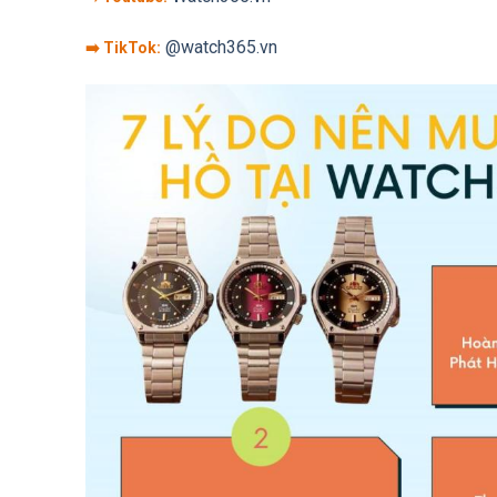
@watch365.vn
➡️ TikTok: