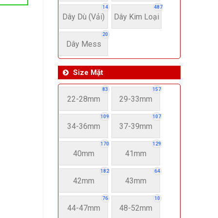
14
487
Dây Dù (Vải)
Dây Kim Loại
20
Dây Mess
Size Mặt
83
157
22-28mm
29-33mm
109
107
34-36mm
37-39mm
170
129
40mm
41mm
182
64
42mm
43mm
76
10
44-47mm
48-52mm