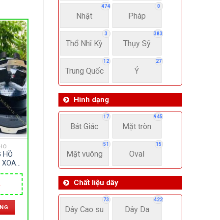
474
0
Nhật
Pháp
3
383
Thổ Nhĩ Kỳ
Thụy Sỹ
12
27
Trung Quốc
Ý
Hình dạng
17
945
Bát Giác
Mặt tròn
51
15
HỒ
Mặt vuông
Oval
 HỒ
3 XOAY
ỰA CAO
Chất liệu dây
Giá
hiện
73
422
tại
ÀNG
.
là:
Dây Cao su
Dây Da
3,200,000 ₫.