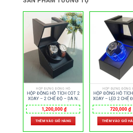
SẢN PHẨM TƯƠNG TỰ
HỒ
HỘP ĐỰNG ĐỒNG HỒ
HỘP ĐỰNG ĐỒNG 
HỒ 12
HỘP ĐỒNG HỒ TÍCH CÓT 2
HỘP ĐỒNG HỒ TÍCH
 CAO
XOAY – 2 CHẾ ĐỘ – DA NỈ
XOAY – LED 2 CHẾ 
CACBON CAO CẤP
NỈ CAO CẤP
1,200,000
₫
720,000
₫
ÀNG
THÊM VÀO GIỎ HÀNG
THÊM VÀO GIỎ H