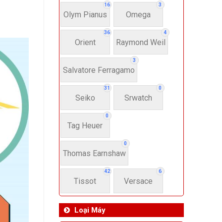
16
3
Olym Pianus
Omega
36
4
Orient
Raymond Weil
3
Salvatore Ferragamo
31
0
Seiko
Srwatch
0
Tag Heuer
0
Thomas Earnshaw
42
6
Tissot
Versace
Loại Máy