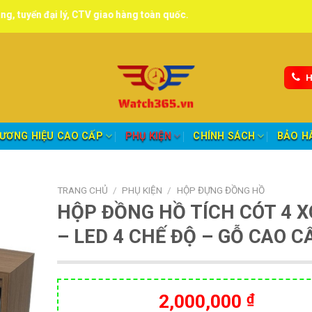
lý, CTV giao hàng toàn quốc.
H
ƯƠNG HIỆU CAO CẤP
PHỤ KIỆN
CHÍNH SÁCH
BẢO H
TRANG CHỦ
/
PHỤ KIỆN
/
HỘP ĐỰNG ĐỒNG HỒ
HỘP ĐỒNG HỒ TÍCH CÓT 4 X
– LED 4 CHẾ ĐỘ – GỖ CAO C
2,000,000
₫