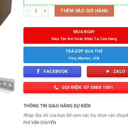
Số lượng
THÊM VÀO GIỎ HÀNG
MUA NGAY
Giao Tận Nơi Hoặc Nhận Tại Cửa Hàng
TRẢ GÓP QUA THẺ
Visa, Master, JCB
FACEBOOK
ZALO
GỌI ĐIỆN: 07 0880 1001
THÔNG TIN GIAO HÀNG DỰ KIẾN
Nhập địa chỉ của bạn để xem các tùy chọn vận chuyể
PHÍ VẬN CHUYỂN