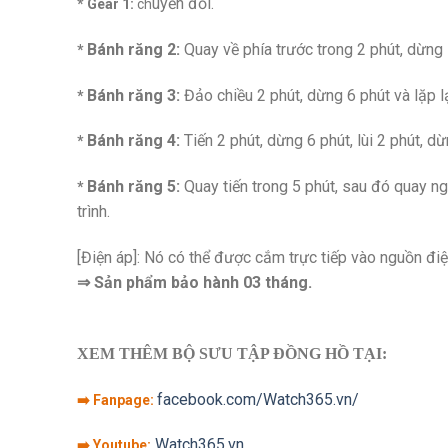
uyển đổi.
* Gear 1:
ch
Bánh răng 2:
Quay về phía trước trong 2 phút, dừng lạ
*
Bánh răng 3:
Đảo chiều 2 phút, dừng 6 phút và lặp lạ
*
Bánh răng 4:
Tiến 2 phút, dừng 6 phút, lùi 2 phút, dừ
*
Bánh răng 5:
Quay tiến trong 5 phút, sau đó quay ngư
*
trình.
[Điện áp]: Nó có thể được cắm trực tiếp vào nguồn điệ
⇒ Sản phẩm bảo hành 03 tháng.
XEM THÊM BỘ SƯU TẬP ĐỒNG HỒ TẠI:
facebook.com/Watch365.vn/
➡️ Fanpage:
Watch365.vn
➡️ Youtube: