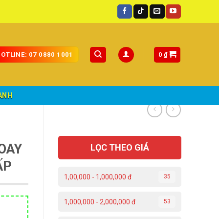
0
₫
OTLINE: 07 0880 1001
ÀNH
OAY
LỌC THEO GIÁ
ẤP
1,00,000 - 1,000,000 đ
35
1,000,000 - 2,000,000 đ
53