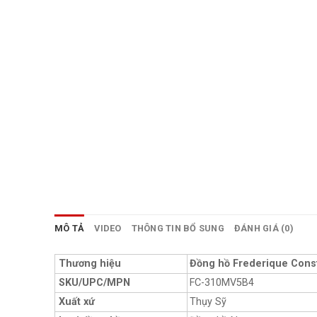
MÔ TẢ
VIDEO
THÔNG TIN BỔ SUNG
ĐÁNH GIÁ (0)
Thương hiệu
Đồng hồ Frederique Cons
SKU/UPC/MPN
FC-310MV5B4
Xuất xứ
Thụy Sỹ