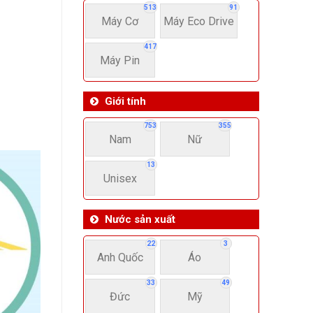
513
91
Máy Cơ
Máy Eco Drive
417
Máy Pin
Giới tính
753
355
Nam
Nữ
13
Unisex
Nước sản xuất
22
3
Anh Quốc
Áo
33
49
Đức
Mỹ