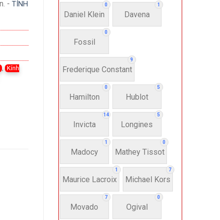
n. -
TÍNH
0
1
Daniel Klein
Davena
0
Fossil
9
4
,
Kính
Frederique Constant
0
5
Hamilton
Hublot
14
5
Invicta
Longines
1
0
Madocy
Mathey Tissot
1
7
Maurice Lacroix
Michael Kors
7
0
Movado
Ogival