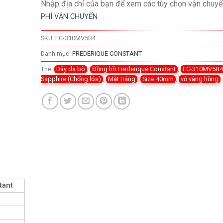
Nhập địa chỉ của bạn để xem các tùy chọn vận chuyể
PHÍ VẬN CHUYỂN
SKU:
FC-310MV5B4
Danh mục:
FREDERIQUE CONSTANT
Thẻ:
Dây da bò
,
Đồng hồ Frederique Constant
,
FC-310MV5B
Sapphire (Chống lóa)
,
Mặt trắng
,
Size 40mm
,
vỏ vàng hồng
tant