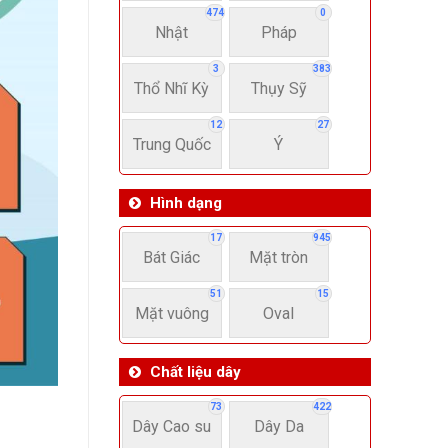
474
0
Nhật
Pháp
3
383
Thổ Nhĩ Kỳ
Thụy Sỹ
12
27
Trung Quốc
Ý
Hình dạng
17
945
Bát Giác
Mặt tròn
51
15
Mặt vuông
Oval
Chất liệu dây
73
422
Dây Cao su
Dây Da