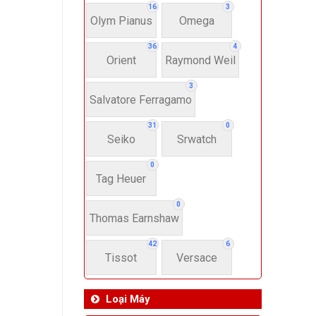
16
3
Olym Pianus
Omega
36
4
Orient
Raymond Weil
3
Salvatore Ferragamo
31
0
Seiko
Srwatch
0
Tag Heuer
0
Thomas Earnshaw
42
6
Tissot
Versace
Loại Máy