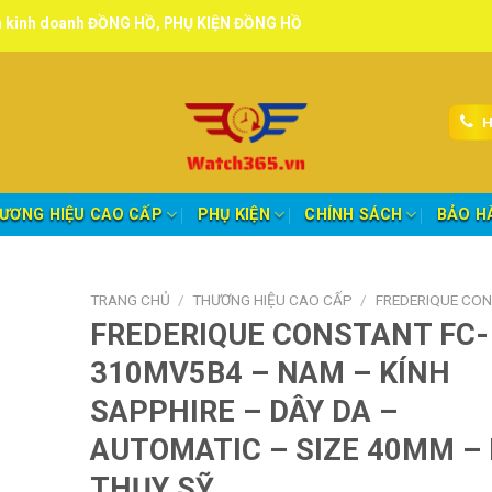
ỒNG HỒ, PHỤ KIỆN ĐỒNG HỒ chính hãng, tuyển đại lý, CTV giao hàng 
H
ƯƠNG HIỆU CAO CẤP
PHỤ KIỆN
CHÍNH SÁCH
BẢO H
TRANG CHỦ
/
THƯƠNG HIỆU CAO CẤP
/
FREDERIQUE CO
FREDERIQUE CONSTANT FC-
310MV5B4 – NAM – KÍNH
SAPPHIRE – DÂY DA –
AUTOMATIC – SIZE 40MM –
THỤY SỸ