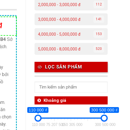
2,000,000 - 3,000,000 đ
112
3,000,000 - 4,000,000 đ
141
Giá
₫
hiện
4,000,000 - 5,000,000 đ
153
tại
5B4
Sở
ịch.
₫.
là:
5,000,000 - 8,000,000 đ
520
26,800,000 ₫.
LỌC SẢN PHẨM
ây
ỳ bởi
hồ
Khoảng giá
mm.
 ăn
110 000 ₫
300 500 000 ₫
a chọn
này.
110 000
75 207 500
150 305 000
300 500 000