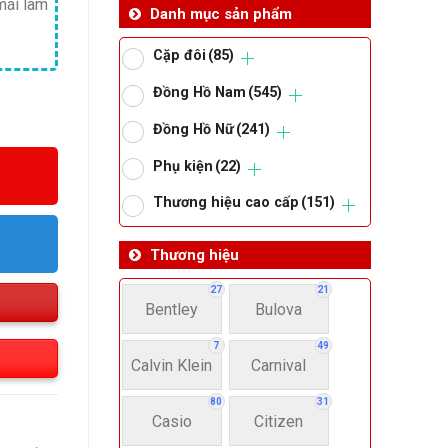
mái làm
Danh mục sản phẩm
Cặp đôi
(85)
Đồng Hồ Nam
(545)
Đồng Hồ Nữ
(241)
Phụ kiện
(22)
Thương hiệu cao cấp
(151)
Thương hiệu
27
21
Bentley
Bulova
7
49
Calvin Klein
Carnival
80
31
Casio
Citizen