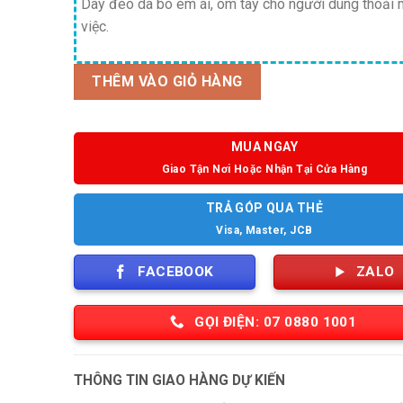
Dây đeo da bò êm ái, ôm tay cho người dùng thoải 
việc.
THÊM VÀO GIỎ HÀNG
MUA NGAY
Giao Tận Nơi Hoặc Nhận Tại Cửa Hàng
TRẢ GÓP QUA THẺ
Visa, Master, JCB
FACEBOOK
ZALO
GỌI ĐIỆN: 07 0880 1001
THÔNG TIN GIAO HÀNG DỰ KIẾN