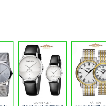
CALVIN KLEIN
CẶP ĐÔI