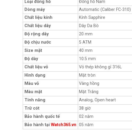
Loại đồng hồ
Đồng hồ Nam
Dòng máy
Automatic (Caliber FC-310)
Chất liệu kính
Kính Sapphire
Chất liệu dây
Dây Da Bò
Độ rộng dây
20 mm
Độ chịu nước
5 ATM
Size mặt
40 mm
Độ dày
10.5 mm
Chất liệu vỏ
Vỏ thép không gỉ 316L
Hình dạng
Mặt tròn
Màu vỏ
Vàng hồng
Màu mặt
Mặt Trắng
Tính năng
Analog, Open heart
Trữ cót
38 giờ
Bảo hành quốc tế
02 năm
Bảo hành tại
Watch365.vn
05 năm