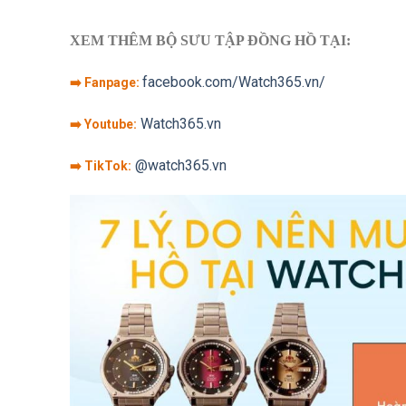
XEM THÊM BỘ SƯU TẬP ĐỒNG HỒ TẠI:
facebook.com/Watch365.vn/
➡️ Fanpage:
Watch365.vn
➡️ Youtube:
@watch365.vn
➡️ TikTok: