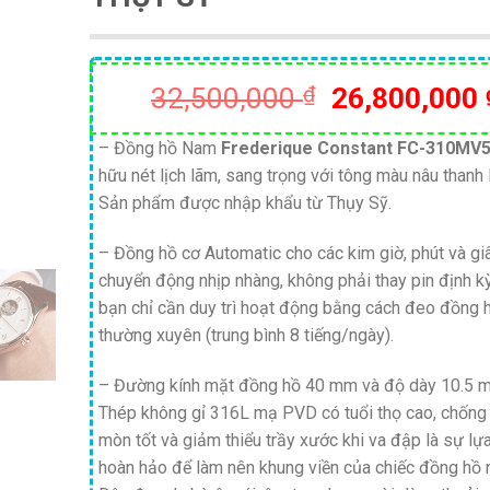
Giá
32,500,000
₫
26,800,000
gốc
là:
– Đồng hồ Nam
Frederique Constant FC-310MV
hữu nét lịch lãm, sang trọng với tông màu nâu thanh l
32,500,000 
Sản phẩm được nhập khẩu từ Thụy Sỹ.
– Đồng hồ cơ Automatic cho các kim giờ, phút và gi
chuyển động nhịp nhàng, không phải thay pin định k
bạn chỉ cần duy trì hoạt động bằng cách đeo đồng 
thường xuyên (trung bình 8 tiếng/ngày).
– Đường kính mặt đồng hồ 40 mm và độ dày 10.5 
Thép không gỉ 316L mạ PVD có tuổi thọ cao, chống
mòn tốt và giảm thiểu trầy xước khi va đập là sự lự
hoàn hảo để làm nên khung viền của chiếc đồng hồ 