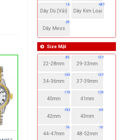
14
487
Dây Dù (Vải)
Dây Kim Loại
20
Dây Mess
Size Mặt
83
157
22-28mm
29-33mm
109
107
34-36mm
37-39mm
170
129
40mm
41mm
182
64
42mm
43mm
76
10
44-47mm
48-52mm