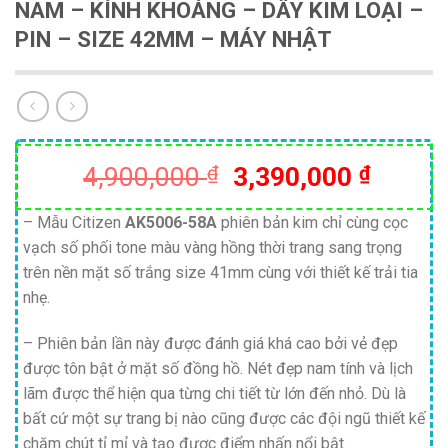
NAM – KÍNH KHOÁNG – DÂY KIM LOẠI –
PIN – SIZE 42MM – MÁY NHẬT
Giá
Giá
4,900,000
₫
3,390,000
₫
gốc
hiện
là:
tại
– Mẫu Citizen
AK5006-58A
phiên bản kim chỉ cùng cọc
vạch số phối tone màu vàng hồng thời trang sang trọng
4,900,000 ₫.
là:
trên nền mặt số trắng size 41mm cùng với thiết kế trải tia
3,390,
nhẹ.
– Phiên bản lần này được đánh giá khá cao bởi vẻ đẹp
được tôn bật ở mặt số đồng hồ. Nét đẹp nam tính và lịch
lãm được thể hiện qua từng chi tiết từ lớn đến nhỏ. Dù là
bất cứ một sự trang bị nào cũng được các đội ngũ thiết kế
chăm chút tỉ mỉ và tạo được điểm nhấn nổi bật.