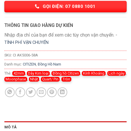
GỌI ĐIỆN: 07 0880 1001
THÔNG TIN GIAO HÀNG DỰ KIẾN
Nhập địa chỉ của bạn để xem các tùy chọn vận chuyển. -
TÍNH PHÍ VẬN CHUYỂN
SKU:
CI AK5006-58A
Danh mục:
CITIZEN
,
Đồng Hồ Nam
Thẻ:
42mm
,
Dây Kim loại
,
Đồng hồ Citizen
,
Kính Khoáng
,
Lịch ngày
,
Moonphase
,
Nhật
,
Quart/ Pin
,
Tròn
MÔ TẢ