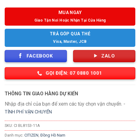
MUA NGAY
Giao Tận Nơi Hoặc Nhận Tại Cửa Hàng
TRẢ GÓP QUA THẺ
Visa, Master, JCB
FACEBOOK
ZALO
GỌI ĐIỆN: 07 0880 1001
THÔNG TIN GIAO HÀNG DỰ KIẾN
Nhập địa chỉ của bạn để xem các tùy chọn vận chuyển. -
TÍNH PHÍ VẬN CHUYỂN
SKU:
CI BL8153-11A
Danh mục:
CITIZEN
,
Đồng Hồ Nam