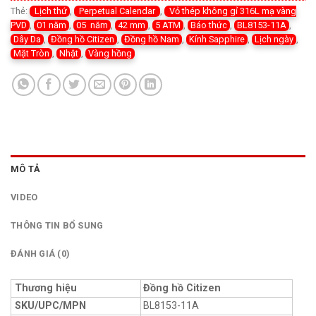
Thẻ:
Lịch thứ
,
Perpetual Calendar
,
Vỏ thép không gỉ 316L mạ vàng
PVD
,
01 năm
,
05 năm
,
42 mm
,
5 ATM
,
Báo thức
,
BL8153-11A
,
Dây Da
,
Đồng hồ Citizen
,
Đồng hồ Nam
,
Kính Sapphire
,
Lịch ngày
,
Mặt Tròn
,
Nhật
,
Vàng hồng
MÔ TẢ
VIDEO
THÔNG TIN BỔ SUNG
ĐÁNH GIÁ (0)
Thương hiệu
Đồng hồ Citizen
SKU/UPC/MPN
BL8153-11A