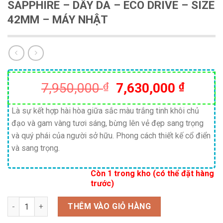
SAPPHIRE – DÂY DA – ECO DRIVE – SIZE
42MM – MÁY NHẬT
Giá
Giá
7,950,000
₫
7,630,000
₫
gốc
hiện
là:
tại
Là sự kết hợp hài hòa giữa sắc màu trắng tinh khôi chủ
đạo và gam vàng tươi sáng, bừng lên vẻ đẹp sang trọng
7,950,000 ₫.
là:
và quý phái của người sở hữu. Phong cách thiết kế cổ điển
7,630,
và sang trọng.
Còn 1 trong kho (có thể đặt hàng
trước)
Số lượng
THÊM VÀO GIỎ HÀNG