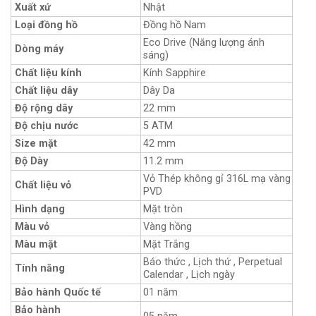
Xuất xứ
Nhật
Loại đồng hồ
Đồng hồ Nam
Eco Drive (Năng lượng ánh
Dòng máy
sáng)
Chất liệu kính
Kính Sapphire
Chất liệu dây
Dây Da
Độ rộng dây
22 mm
Độ chịu nước
5 ATM
Size mặt
42 mm
Độ Dày
11.2 mm
Vỏ Thép không gỉ 316L mạ vàng
Chất liệu vỏ
PVD
Hình dạng
Mặt tròn
Màu vỏ
Vàng hồng
Màu mặt
Mặt Trắng
Báo thức , Lịch thứ , Perpetual
Tính năng
Calendar , Lịch ngày
Bảo hành Quốc tế
01 năm
Bảo hành