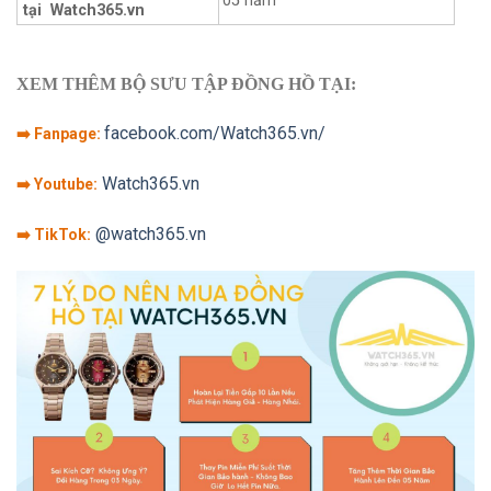
05 năm
tại Watch365.vn
XEM THÊM BỘ SƯU TẬP ĐỒNG HỒ TẠI:
facebook.com/Watch365.vn/
➡️ Fanpage:
Watch365.vn
➡️ Youtube:
@watch365.vn
➡️ TikTok: