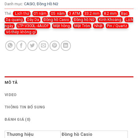
Danh mục:
CASIO
,
Đồng Hồ Nữ
Thẻ:
Lịch thứ
,
01 năm
,
05 năm
,
3 ATM
,
33.2 mm
,
8.2 mm
,
Bạc
,
Dạ quang
,
Dây Da
,
Đồng hồ Casio
,
Đồng hồ Nữ
,
Kính Khoáng
,
Lịch
ngày
,
LTP-V300L-4AUDF
,
Mặt hồng
,
Mặt Tròn
,
Nhật
,
Pin / Quartz
,
Vỏ thép không gỉ
MÔ TẢ
VIDEO
THÔNG TIN BỔ SUNG
ĐÁNH GIÁ (0)
Thương hiệu
Đồng hồ Casio