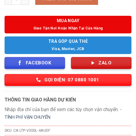
MUA NGAY
Giao Tận Nơi Hoặc Nhận Tại Cửa Hàng
TRẢ GÓP QUA THẺ
Visa, Master, JCB
FACEBOOK
ZALO
GỌI ĐIỆN: 07 0880 1001
THÔNG TIN GIAO HÀNG DỰ KIẾN
Nhập địa chỉ của bạn để xem các tùy chọn vận chuyển. -
TÍNH PHÍ VẬN CHUYỂN
SKU:
CA LTP-V300L-4AUDF