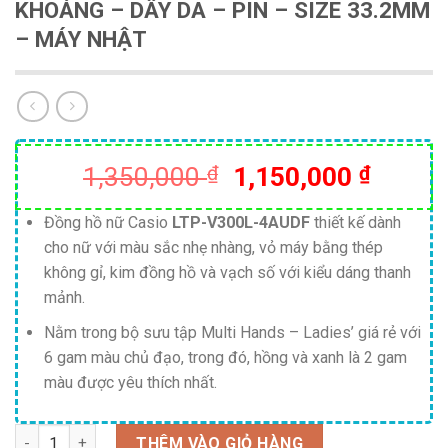
KHOÁNG – DÂY DA – PIN – SIZE 33.2MM
– MÁY NHẬT
Giá
Giá
1,350,000
₫
1,150,000
₫
gốc
hiện
là:
tại
Đồng hồ nữ Casio
LTP-V300L-4AUDF
thiết kế dành
cho nữ với màu sắc nhẹ nhàng, vỏ máy bằng thép
1,350,000 ₫.
là:
không gỉ, kim đồng hồ và vạch số với kiểu dáng thanh
1,150,
mảnh.
Nằm trong bộ sưu tập Multi Hands – Ladies’ giá rẻ với
6 gam màu chủ đạo, trong đó, hồng và xanh là 2 gam
màu được yêu thích nhất.
Số lượng
THÊM VÀO GIỎ HÀNG