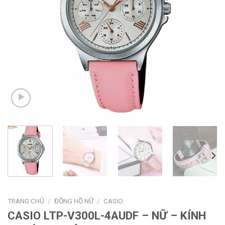
TRANG CHỦ
/
ĐỒNG HỒ NỮ
/
CASIO
CASIO LTP-V300L-4AUDF – NỮ – KÍNH