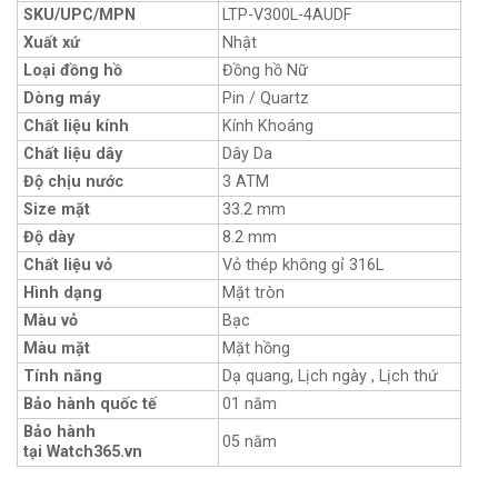
SKU/UPC/MPN
LTP-V300L-4AUDF
Xuất xứ
Nhật
Loại đồng hồ
Đồng hồ Nữ
Dòng máy
Pin / Quartz
Chất liệu kính
Kính Khoáng
Chất liệu dây
Dây Da
Độ chịu nước
3 ATM
Size mặt
33.2 mm
Độ dày
8.2 mm
Chất liệu vỏ
Vỏ thép không gỉ 316L
Hình dạng
Mặt tròn
Màu vỏ
Bạc
Màu mặt
Mặt hồng
Tính năng
Dạ quang, Lịch ngày , Lịch thứ
Bảo hành quốc tế
01 năm
Bảo hành
05 năm
tại Watch365.vn