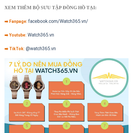
XEM THÊM BỘ SƯU TẬP ĐỒNG HỒ TẠI:
facebook.com/Watch365.vn/
➡️ Fanpage:
Watch365.vn
➡️ Youtube:
@watch365.vn
➡️ TikTok: