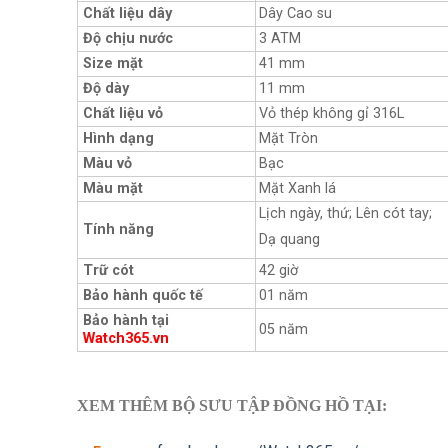
Chất liệu dây
Dây Cao su
Độ chịu nước
3 ATM
Size mặt
41 mm
Độ dày
11 mm
Chất liệu vỏ
Vỏ thép không gỉ 316L
Hình dạng
Mặt Tròn
Màu vỏ
Bạc
Màu mặt
Mặt Xanh lá
Lịch ngày, thứ; Lên cót tay;
Tính năng
Dạ quang
Trữ cót
42 giờ
Bảo hành quốc tế
01 năm
Bảo hành tại
05 năm
Watch365.vn
XEM THÊM BỘ SƯU TẬP ĐỒNG HỒ TẠI: