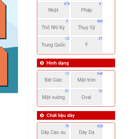
474
0
Nhật
Pháp
3
383
Thổ Nhĩ Kỳ
Thụy Sỹ
12
27
Trung Quốc
Ý
Hình dạng
17
945
Bát Giác
Mặt tròn
51
15
Mặt vuông
Oval
Chất liệu dây
73
422
Dây Cao su
Dây Da