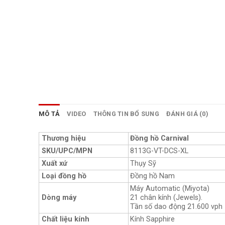
MÔ TẢ
VIDEO
THÔNG TIN BỔ SUNG
ĐÁNH GIÁ (0)
Thương hiệu
Đồng hồ Carnival
SKU/UPC/MPN
8113G-VT-DCS-XL
Xuất xứ
Thụy Sỹ
Loại đồng hồ
Đồng hồ Nam
Máy Automatic (Miyota)
Dòng máy
21 chân kính (Jewels).
Tần số dao động 21.600 vph
Chất liệu kính
Kính Sapphire