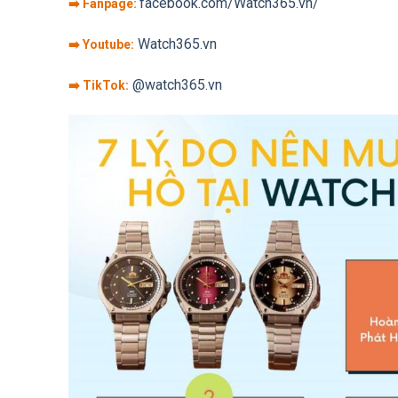
facebook.com/Watch365.vn/
➡️ Fanpage:
Watch365.vn
➡️ Youtube:
@watch365.vn
➡️ TikTok: