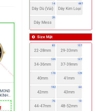
14
487
Dây Dù (Vải)
Dây Kim Loại
20
Dây Mess
Size Mặt
83
157
22-28mm
29-33mm
109
107
34-36mm
37-39mm
170
129
40mm
41mm
182
64
AMOND
42mm
43mm
 KÍNH
M LOẠI
76
10
₫
 – MÁY
44-47mm
48-52mm
Giá
₫