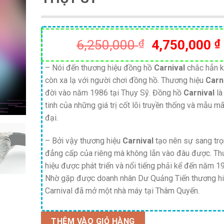
Giá
6,250,000
₫
4,750,000
₫
gốc
là:
– Nói đến thương hiệu đồng hồ
Carnival
chắc hẳn 
còn xa lạ với người chơi đồng hồ. Thương hiệu
Carn
6,250,000 ₫
đời vào năm 1986 tại Thụy Sỹ. Đồng hồ
Carnival
là
tinh của những giá trị cốt lõi truyền thống và mẫu mã
đại.
– Bởi vậy thương hiệu
Carnival
tạo nên sự sang tr
đẳng cấp của riêng mà không lẫn vào đâu được. T
hiệu được phát triển và nổi tiếng phải kể đến năm 1
Nhờ gặp được doanh nhân Dư Quảng Tiến thương h
Carnival đã mở một nhà máy tại Thâm Quyến.
THÊM VÀO GIỎ HÀNG