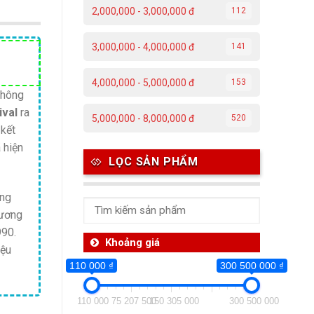
2,000,000 - 3,000,000 đ
112
3,000,000 - 4,000,000 đ
141
Giá
hiện
4,000,000 - 5,000,000 đ
153
tại
không
ival
ra
.
là:
5,000,000 - 8,000,000 đ
520
 kết
4,750,000 ₫.
 hiện
LỌC SẢN PHẨM
ọng
hương
990.
Khoảng giá
iệu
110 000 ₫
300 500 000 ₫
110 000
75 207 500
150 305 000
300 500 000