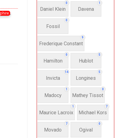
0
1
Daniel Klein
Davena
phire
,
0
Fossil
9
Frederique Constant
0
5
Hamilton
Hublot
14
5
Invicta
Longines
1
0
Madocy
Mathey Tissot
1
7
Maurice Lacroix
Michael Kors
7
0
Movado
Ogival