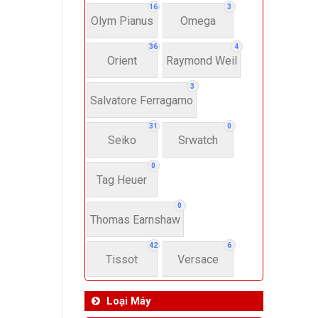
16
3
Olym Pianus
Omega
36
4
Orient
Raymond Weil
3
Salvatore Ferragamo
31
0
Seiko
Srwatch
0
Tag Heuer
0
Thomas Earnshaw
42
6
Tissot
Versace
Loại Máy