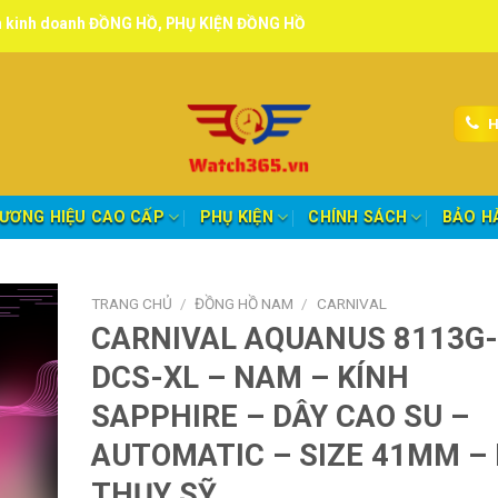
ĐỒNG HỒ, PHỤ KIỆN ĐỒNG HỒ chính hãng, tuyển đại lý, CTV giao hàng
H
ƯƠNG HIỆU CAO CẤP
PHỤ KIỆN
CHÍNH SÁCH
BẢO H
TRANG CHỦ
/
ĐỒNG HỒ NAM
/
CARNIVAL
CARNIVAL AQUANUS 8113G-
DCS-XL – NAM – KÍNH
SAPPHIRE – DÂY CAO SU –
AUTOMATIC – SIZE 41MM –
THỤY SỸ