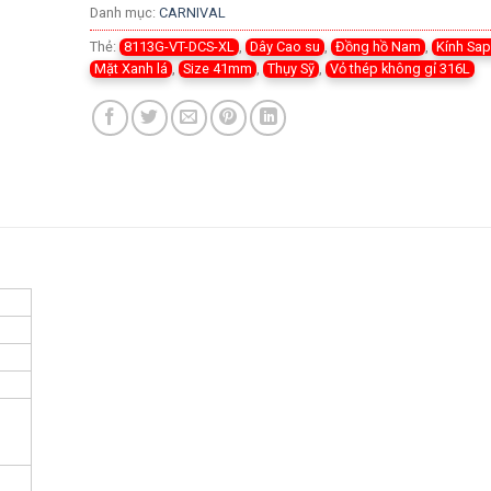
Danh mục:
CARNIVAL
Thẻ:
8113G-VT-DCS-XL
,
Dây Cao su
,
Đồng hồ Nam
,
Kính Sap
Mặt Xanh lá
,
Size 41mm
,
Thụy Sỹ
,
Vỏ thép không gỉ 316L