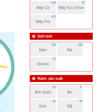
513
91
Máy Cơ
Máy Eco Drive
417
Máy Pin
Giới tính
753
355
Nam
Nữ
13
Unisex
Nước sản xuất
22
3
Anh Quốc
Áo
33
49
Đức
Mỹ