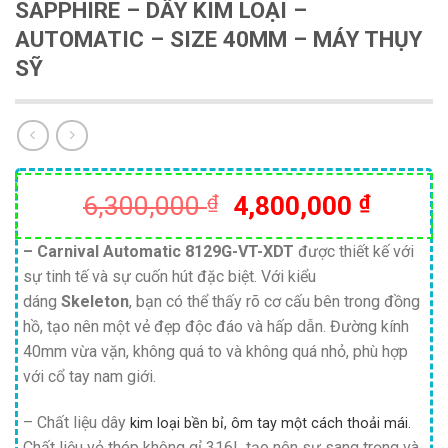
SAPPHIRE – DÂY KIM LOẠI –
AUTOMATIC – SIZE 40MM – MÁY THỤY
SỸ
Giá
Giá
6,300,000
₫
4,800,000
₫
gốc
hiện
là:
tại
– Carnival Automatic 8129G-VT-XDT
được thiết kế với
sự tinh tế và sự cuốn hút đặc biệt. Với kiểu
6,300,000 ₫.
là:
dáng
Skeleton
, bạn có thể thấy rõ cơ cấu bên trong đồng
4,800,
hồ, tạo nên một vẻ đẹp độc đáo và hấp dẫn. Đường kính
40mm vừa vặn, không quá to và không quá nhỏ, phù hợp
với cổ tay nam giới.
– Chất liệu dây
kim loại bền bỉ, ôm tay một cách thoải mái.
Chất liệu vỏ thép không gỉ 316L tạo nên sự sang trọng và