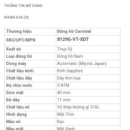
THÔNG TIN BỔ SUNG
ĐÁNH GIÁ (0)
Thương hiệu
Đồng hồ Carnival
8129G-VT-XDT
SKU/UPC/MPN
Xuất xứ
Thụy Sỹ
Loại đồng hồ
Đồng hồ Nam
Dòng máy
Automatic (Miyota Japan)
Chất liệu kính
Kính Sapphire
Chất liệu dây
Dây Kim loại
Độ chịu nước
3 ATM
Size mặt
40 mm
Độ dày
11 mm
Chất liệu vỏ
Vỏ thép không gỉ 316L
Hình dạng
Mặt Tròn
Màu vỏ
Bạc
Màu mặt
Mặt Xanh