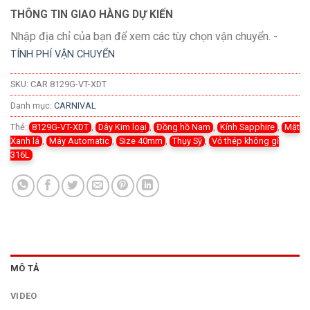
THÔNG TIN GIAO HÀNG DỰ KIẾN
Nhập địa chỉ của bạn để xem các tùy chọn vận chuyển. -
TÍNH PHÍ VẬN CHUYỂN
SKU:
CAR 8129G-VT-XDT
Danh mục:
CARNIVAL
Thẻ:
8129G-VT-XDT
,
Dây Kim loại
,
Đồng hồ Nam
,
Kính Sapphire
,
Mặt
Xanh lá
,
Máy Automatic
,
Size 40mm
,
Thụy Sỹ
,
Vỏ thép không gỉ
316L
MÔ TẢ
VIDEO