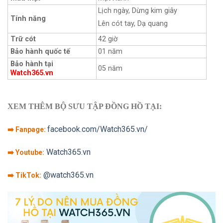
Lịch ngày, Dừng kim giây
Tính năng
Lên cót tay, Dạ quang
Trữ cót
42 giờ
Bảo hành quốc tế
01 năm
Bảo hành tại
05 năm
Watch365.vn
XEM THÊM BỘ SƯU TẬP ĐỒNG HỒ TẠI:
facebook.com/Watch365.vn/
➡️ Fanpage:
Watch365.vn
➡️ Youtube:
@watch365.vn
➡️ TikTok: