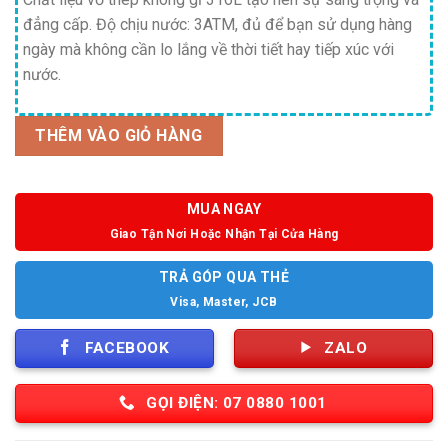
đẳng cấp. Độ chịu nước: 3ATM, đủ để bạn sử dụng hàng
ngày mà không cần lo lắng về thời tiết hay tiếp xúc với
nước.
THÊM VÀO GIỎ HÀNG
MUA NGAY
Giao Tận Nơi Hoặc Nhận Tại Cửa Hàng
TRẢ GÓP QUA THẺ
Visa, Master, JCB
FACEBOOK
ZALO
GỌI ĐIỆN: 07 0880 1001