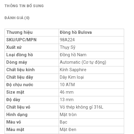
THÔNG TIN BỔ SUNG
ĐÁNH GIÁ (0)
Thương hiệu
Đồng hồ Bulova
SKU/UPC/MPN
98A224
Xuất xứ
Thụy Sỹ
Loại đồng hồ
Đồng hồ Nam
Dòng máy
Automatic (Cơ tự động)
Chất liệu kính
Kính Sapphire
Chất liệu dây
Dây Kim loại
Độ chịu nước
10 ATM
Size mặt
46 mm
Độ dày
13 mm
Chất liệu vỏ
Vỏ thép không gỉ 316L
Hình dạng
Mặt tròn
Màu vỏ
Bạc
Màu mặt
Mặt Đen