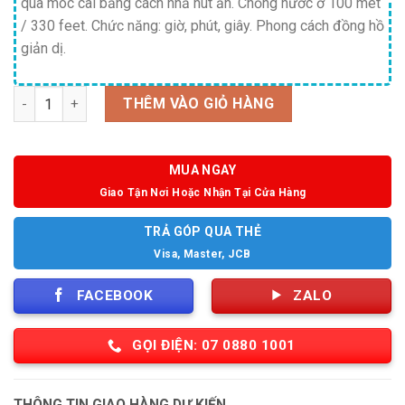
qua móc cài bằng cách nhả nút ấn. Chống nước ở 100 mét
/ 330 feet. Chức năng: giờ, phút, giây. Phong cách đồng hồ
giản dị.
Số lượng
THÊM VÀO GIỎ HÀNG
MUA NGAY
Giao Tận Nơi Hoặc Nhận Tại Cửa Hàng
TRẢ GÓP QUA THẺ
Visa, Master, JCB
FACEBOOK
ZALO
GỌI ĐIỆN: 07 0880 1001
THÔNG TIN GIAO HÀNG DỰ KIẾN