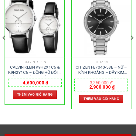
CALVIN KLEIN
CITIZEN
CALVIN KLEIN K9H2X1C6 &
CITIZEN FE7040-53E – NỮ –
K9H2Y1C6 – ĐỒNG HỒ ĐÔI –
KÍNH KHOÁNG – DÂY KIM
KÍNH KHOÁNG – DÂY DA –
LOẠI – ECO DRIVE – SIZE
PIN – SIZE 43&32 MM – MÁY
36MM – MÁY NHẬT
4,600,000
₫
3,350,000
₫
Giá
Giá
2,900,000
₫
THUỴ SỸ
gốc
hiện
THÊM VÀO GIỎ HÀNG
là:
tại
THÊM VÀO GIỎ HÀNG
3,350,000 ₫.
là:
000 ₫.
2,900,000