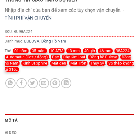
Nhập địa chỉ của bạn để xem các tùy chọn vận chuyển. -
TÍNH PHÍ VẬN CHUYỂN
SKU:
BU98A224
Danh mục:
BULOVA
,
Đồng Hồ Nam
Thẻ:
01 năm
,
05 năm
,
10 ATM
,
13 mm
,
40 giờ
,
46 mm
,
98A224
,
Automatic (Cơ tự động)
,
Bạc
,
Dây Kim loại
,
Đồng hồ Bulova
,
Đồng
hồ Nam
,
Kính Sapphire
,
Mặt đen
,
Mặt Tròn
,
Thụy Sỹ
,
Vỏ thép không
gỉ 316L
MÔ TẢ
VIDEO