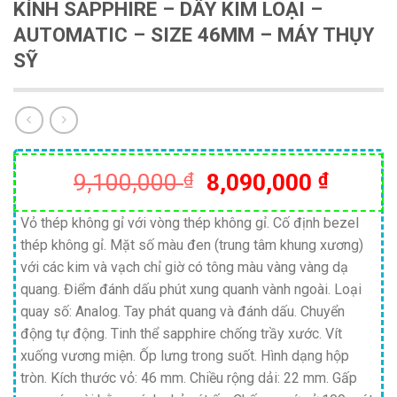
KÍNH SAPPHIRE – DÂY KIM LOẠI –
AUTOMATIC – SIZE 46MM – MÁY THỤY
SỸ
Giá
Giá
9,100,000
₫
8,090,000
₫
gốc
hiện
là:
tại
Vỏ thép không gỉ với vòng thép không gỉ. Cố định bezel
thép không gỉ. Mặt số màu đen (trung tâm khung xương)
9,100,000 ₫.
là:
với các kim và vạch chỉ giờ có tông màu vàng vàng dạ
8,090,
quang. Điểm đánh dấu phút xung quanh vành ngoài. Loại
quay số: Analog. Tay phát quang và đánh dấu. Chuyển
động tự động. Tinh thể sapphire chống trầy xước. Vít
xuống vương miện. Ốp lưng trong suốt. Hình dạng hộp
tròn. Kích thước vỏ: 46 mm. Chiều rộng dải: 22 mm. Gấp