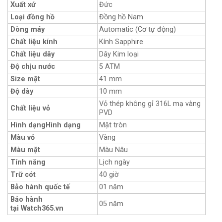
Xuất xứ
Đức
Loại đồng hồ
Đồng hồ Nam
Dòng máy
Automatic (Cơ tự động)
Chất liệu kính
Kính Sapphire
Chất liệu dây
Dây Kim loại
Độ chịu nước
5 ATM
Size mặt
41 mm
Độ dày
10 mm
Vỏ thép không gỉ 316L mạ vàng
Chất liệu vỏ
PVD
Hình dạngHình dạng
Mặt tròn
Màu vỏ
Vàng
Màu mặt
Màu Nâu
Tính năng
Lịch ngày
Trữ cót
40 giờ
Bảo hành quốc tế
01 năm
Bảo hành
05 năm
tại Watch365.vn