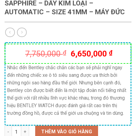
SAPPHIRE – DÂY KIM LOẠI –
AUTOMATIC – SIZE 41MM – MÁY ĐỨC
Giá
Giá
7,750,000
₫
6,650,000
₫
gốc
hiện
là:
tại
Nhắc đến Bentley chắc chắn các bạn sẽ phải nghĩ ngay
đến những chiếc xe ô tô siêu sang được ưa thích bởi
7,750,000 ₫.
là:
những ngôi sao hàng đầu thế giới. Nhưng bên cạnh đó,
6,650,
Bentley còn được biết đến là một tập đoàn nổi tiếng nhất
thế giới với rất nhiều lĩnh vực khác nhau, trong đó thương
hiệu BENTLEY WATCH được đánh giá rất cao trên thị
trường đồng hồ, được cả thế giới ưa chuộng và tin dùng.
Số lượng
THÊM VÀO GIỎ HÀNG