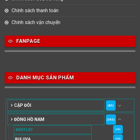
Chính sách thanh toán
Chính sách vận chuyển
FANPAGE
DANH MỤC SẢN PHẨM
CẶP ĐÔI
(85)
ĐỒNG HỒ NAM
(545)
BENTLEY
(26)
BULOVA
(20)