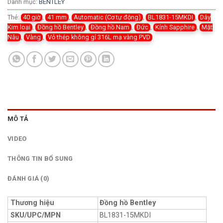
Danh mục:
BENTLEY
Thẻ:
40 giờ
,
41 mm
,
Automatic (Cơ tự động)
,
BL1831-15MKDI
,
Dây
Kim loại
,
Đồng hồ Bentley
,
Đồng hồ Nam
,
Đức
,
Kính Sapphire
,
Mặt
Nâu
,
Vàng
,
Vỏ thép không gỉ 316L mạ vàng PVD
MÔ TẢ
VIDEO
THÔNG TIN BỔ SUNG
ĐÁNH GIÁ (0)
Thương hiệu
Đồng hồ Bentley
SKU/UPC/MPN
BL1831-15MKDI