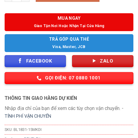
MUA NGAY
Giao Tận Nơi Hoặc Nhận Tại Cửa Hàng
TRẢ GÓP QUA THẺ
Visa, Master, JCB
FACEBOOK
ZALO
GỌI ĐIỆN: 07 0880 1001
THÔNG TIN GIAO HÀNG DỰ KIẾN
Nhập địa chỉ của bạn để xem các tùy chọn vận chuyển. -
TÍNH PHÍ VẬN CHUYỂN
SKU:
BL1831-15MKDI