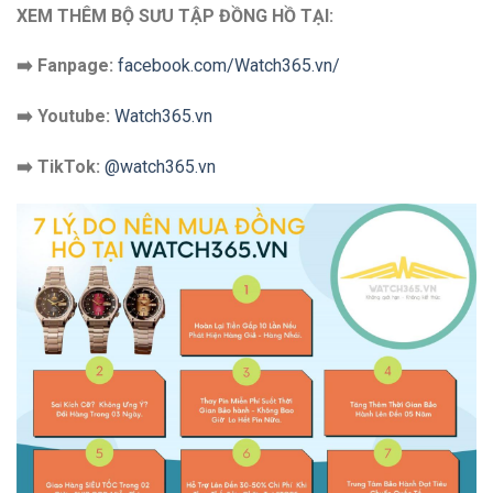
XEM THÊM BỘ SƯU TẬP ĐỒNG HỒ TẠI:
➡️ Fanpage:
facebook.com/Watch365.vn/
➡️ Youtube:
Watch365.vn
➡️ TikTok:
@watch365.vn