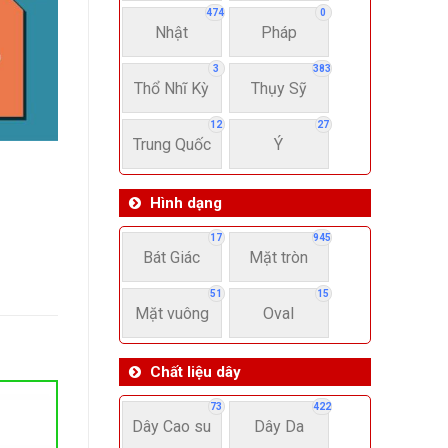
474
0
Nhật
Pháp
3
383
Thổ Nhĩ Kỳ
Thụy Sỹ
12
27
Trung Quốc
Ý
Hình dạng
17
945
Bát Giác
Mặt tròn
51
15
Mặt vuông
Oval
Chất liệu dây
73
422
Dây Cao su
Dây Da