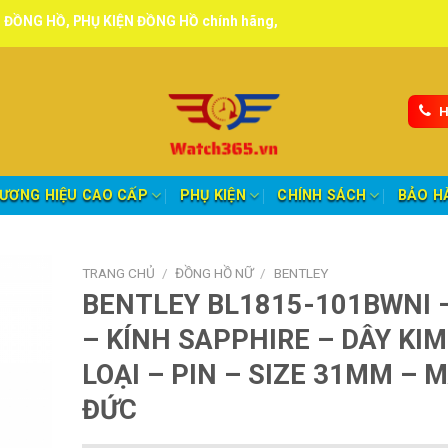
HỤ KIỆN ĐỒNG HỒ chính hãng, tuyển đại lý, CTV giao hàng toàn quốc
H
ƯƠNG HIỆU CAO CẤP
PHỤ KIỆN
CHÍNH SÁCH
BẢO H
TRANG CHỦ
/
ĐỒNG HỒ NỮ
/
BENTLEY
BENTLEY BL1815-101BWNI 
– KÍNH SAPPHIRE – DÂY KIM
LOẠI – PIN – SIZE 31MM – 
ĐỨC