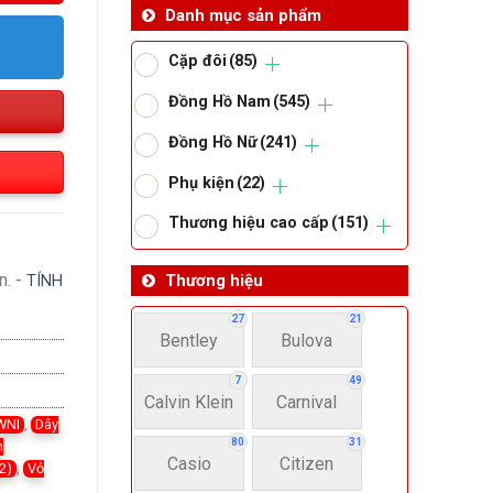
Danh mục sản phẩm
Cặp đôi
(85)
Đồng Hồ Nam
(545)
Đồng Hồ Nữ
(241)
Phụ kiện
(22)
Thương hiệu cao cấp
(151)
n. -
Thương hiệu
TÍNH
27
21
Bentley
Bulova
7
49
Calvin Klein
Carnival
WNI
,
Dây
80
31
h
Casio
Citizen
2)
,
Vỏ