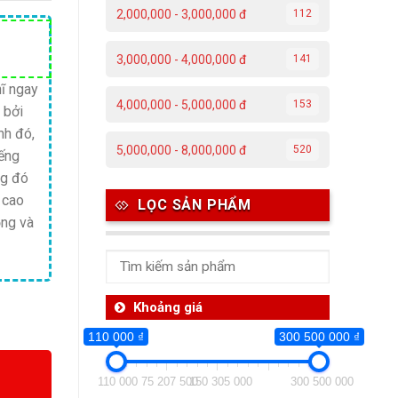
2,000,000 - 3,000,000 đ
112
Giá
3,000,000 - 4,000,000 đ
141
hiện
tại
ĩ ngay
4,000,000 - 5,000,000 đ
153
 bởi
.
là:
nh đó,
4,300,000 ₫.
5,000,000 - 8,000,000 đ
520
iếng
ng đó
 cao
LỌC SẢN PHẨM
ộng và
Khoảng giá
110 000 ₫
300 500 000 ₫
110 000
75 207 500
150 305 000
300 500 000