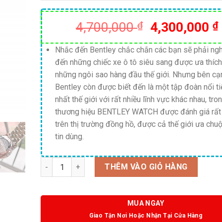
Giá
4,700,000
₫
4,300,000
₫
gốc
là:
Nhắc đến Bentley chắc chắn các bạn sẽ phải ngh
đến những chiếc xe ô tô siêu sang được ưa thích
4,700,000 ₫
những ngôi sao hàng đầu thế giới. Nhưng bên cạ
Bentley còn được biết đến là một tập đoàn nổi t
nhất thế giới với rất nhiều lĩnh vực khác nhau, tro
thương hiệu BENTLEY WATCH được đánh giá rất
trên thị trường đồng hồ, được cả thế giới ưa chu
tin dùng.
Số lượng
THÊM VÀO GIỎ HÀNG
MUA NGAY
Giao Tận Nơi Hoặc Nhận Tại Cửa Hàng