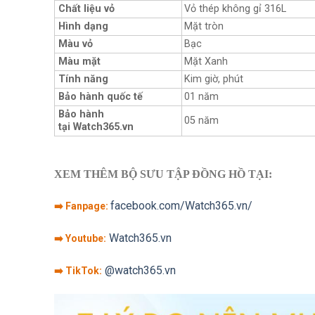
Chất liệu vỏ
Vỏ thép không gỉ 316L
Hình dạng
Mặt tròn
Màu vỏ
Bạc
Màu mặt
Mặt Xanh
Tính năng
Kim giờ, phút
Bảo hành quốc tế
01 năm
Bảo hành
05 năm
tại Watch365.vn
XEM THÊM BỘ SƯU TẬP ĐỒNG HỒ TẠI:
facebook.com/Watch365.vn/
➡️ Fanpage:
Watch365.vn
➡️ Youtube:
@watch365.vn
➡️ TikTok: