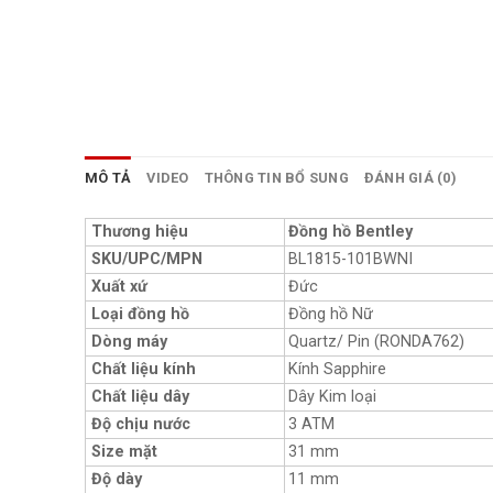
MÔ TẢ
VIDEO
THÔNG TIN BỔ SUNG
ĐÁNH GIÁ (0)
Thương hiệu
Đồng hồ Bentley
SKU/UPC/MPN
BL1815-101BWNI
Xuất xứ
Đức
Loại đồng hồ
Đồng hồ Nữ
Dòng máy
Quartz/ Pin (RONDA762)
Chất liệu kính
Kính Sapphire
Chất liệu dây
Dây Kim loại
Độ chịu nước
3 ATM
Size mặt
31 mm
Độ dày
11 mm