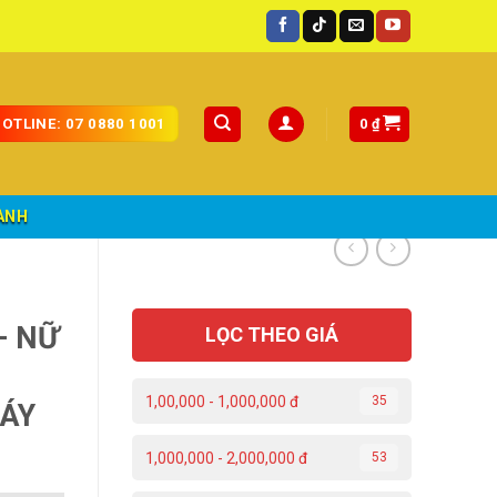
.
0
₫
OTLINE: 07 0880 1001
ÀNH
– NỮ
LỌC THEO GIÁ
1,00,000 - 1,000,000 đ
35
MÁY
1,000,000 - 2,000,000 đ
53