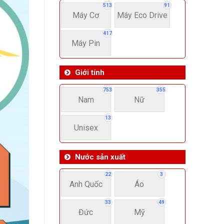
513
91
Máy Cơ
Máy Eco Drive
417
Máy Pin
Giới tính
753
355
Nam
Nữ
13
Unisex
Nước sản xuất
22
3
Anh Quốc
Áo
33
49
Đức
Mỹ