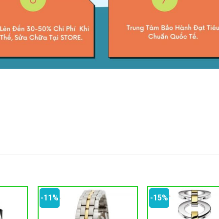
-11%
-15%