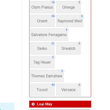
16
3
Olym Pianus
Omega
36
4
Orient
Raymond Weil
3
Salvatore Ferragamo
31
0
Seiko
Srwatch
0
Tag Heuer
0
Thomas Earnshaw
42
6
Tissot
Versace
Loại Máy