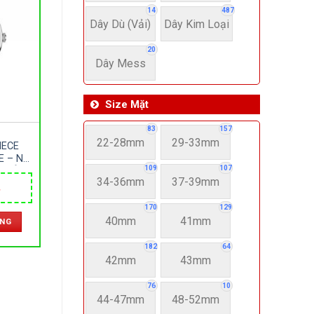
14
487
Dây Dù (Vải)
Dây Kim Loại
20
Dây Mess
Size Mặt
83
157
22-28mm
29-33mm
IECE
E – NỮ
109
107
– DÂY
34-36mm
37-39mm
 SIZE
Giá
HẬT
hiện
170
129
tại
40mm
41mm
ÀNG
.
là:
1,650,000 ₫.
182
64
42mm
43mm
76
10
44-47mm
48-52mm