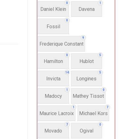
0
1
Daniel Klein
Davena
0
Fossil
9
Frederique Constant
0
5
Hamilton
Hublot
14
5
Invicta
Longines
1
0
Madocy
Mathey Tissot
1
7
Maurice Lacroix
Michael Kors
7
0
Movado
Ogival