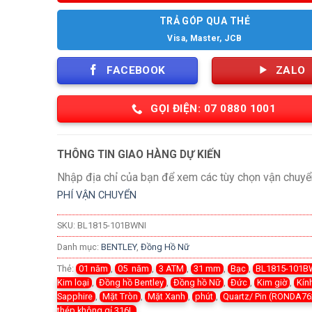
TRẢ GÓP QUA THẺ
Visa, Master, JCB
FACEBOOK
ZALO
GỌI ĐIỆN: 07 0880 1001
THÔNG TIN GIAO HÀNG DỰ KIẾN
Nhập địa chỉ của bạn để xem các tùy chọn vận chuyể
PHÍ VẬN CHUYỂN
SKU:
BL1815-101BWNI
Danh mục:
BENTLEY
,
Đồng Hồ Nữ
Thẻ:
01 năm
,
05 năm
,
3 ATM
,
31 mm
,
Bạc
,
BL1815-101B
Kim loại
,
Đồng hồ Bentley
,
Đồng hồ Nữ
,
Đức
,
Kim giờ
,
Kín
Sapphire
,
Mặt Tròn
,
Mặt Xanh
,
phút
,
Quartz/ Pin (RONDA76
thép không gỉ 316L