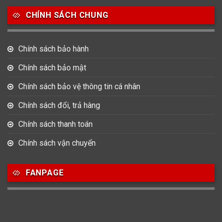
Salvatore Ferragamo
Seiko
Srwatch
CHÍNH SÁCH CHUNG
0
0
42
Tag Heuer
Thomas Earnshaw
Tissot
Chính sách bảo hành
6
Chính sách bảo mật
Versace
Chính sách bảo vệ thông tin cá nhân
Loại Máy
Chính sách đổi, trả hàng
513
91
417
Chính sách thanh toán
Máy Cơ
Máy Eco Drive
Máy Pin
Chính sách vận chuyển
Giới tính
FANPAGE
753
355
13
Nam
Nữ
Unisex