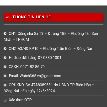
49
80
31
Carnival
Casio
Citizen
THÔNG TIN LIÊN HỆ
0
1
0
Daniel Klein
Davena
Fossil
CN1: Cổng nhà Ga T3 – Đường 18E – Phường Tân Sơn
9
0
5
Nhất – TP.HCM
Frederique Constant
Hamilton
Hublot
CN2: A3/40 KP10 – Phường Trấn Biên – Đồng Nai
14
5
1
Invicta
Longines
Madocy
Hotline đặt hàng: 07 0880 1001
0
1
7
CSKH: 0971 82 86 79
Mathey Tissot
Maurice Lacroix
Michael Kors
Email: Watch365.vn@gmail.com
7
0
16
Movado
Ogival
Olym Pianus
GPĐKKD: Số 47A8089581 do UBND TP Biên Hòa –
Đồng Nai, cấp ngày 12/6/2024
3
36
4
Omega
Orient
Raymond Weil
Xác thực OTP
3
31
0