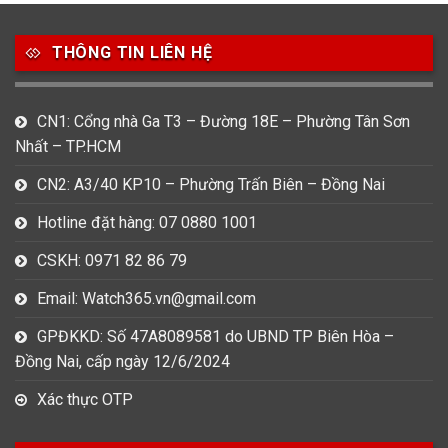
49
80
31
Carnival
Casio
Citizen
THÔNG TIN LIÊN HỆ
0
1
0
Daniel Klein
Davena
Fossil
CN1: Cổng nhà Ga T3 – Đường 18E – Phường Tân Sơn
9
0
5
Nhất – TP.HCM
Frederique Constant
Hamilton
Hublot
CN2: A3/40 KP10 – Phường Trấn Biên – Đồng Nai
14
5
1
Invicta
Longines
Madocy
Hotline đặt hàng: 07 0880 1001
0
1
7
CSKH: 0971 82 86 79
Mathey Tissot
Maurice Lacroix
Michael Kors
Email: Watch365.vn@gmail.com
7
0
16
Movado
Ogival
Olym Pianus
GPĐKKD: Số 47A8089581 do UBND TP Biên Hòa –
Đồng Nai, cấp ngày 12/6/2024
3
36
4
Omega
Orient
Raymond Weil
Xác thực OTP
3
31
0
Salvatore Ferragamo
Seiko
Srwatch