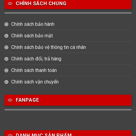
CHÍNH SÁCH CHUNG
0
0
42
Tag Heuer
Thomas Earnshaw
Tissot
Chính sách bảo hành
6
Chính sách bảo mật
Versace
Chính sách bảo vệ thông tin cá nhân
Loại Máy
Chính sách đổi, trả hàng
513
91
417
Chính sách thanh toán
Máy Cơ
Máy Eco Drive
Máy Pin
Chính sách vận chuyển
Giới tính
FANPAGE
753
355
13
Nam
Nữ
Unisex
Nước sản xuất
DANH MỤC SẢN PHẨM