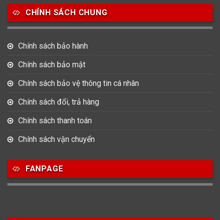
CHÍNH SÁCH CHUNG
0
0
42
Tag Heuer
Thomas Earnshaw
Tissot
Chính sách bảo hành
6
Versace
Chính sách bảo mật
Chính sách bảo vệ thông tin cá nhân
Loại Máy
Chính sách đổi, trả hàng
513
91
417
Máy Cơ
Máy Eco Drive
Máy Pin
Chính sách thanh toán
Chính sách vận chuyển
Giới tính
FANPAGE
753
355
13
Nam
Nữ
Unisex
Nước sản xuất