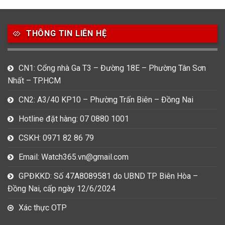
49
80
31
Carnival
Casio
Citizen
THÔNG TIN LIÊN HỆ
0
1
0
Daniel Klein
Davena
Fossil
9
0
5
CN1: Cổng nhà Ga T3 – Đường 18E – Phường Tân Sơn
Frederique Constant
Hamilton
Hublot
Nhất – TP.HCM
14
5
1
CN2: A3/40 KP10 – Phường Trấn Biên – Đồng Nai
Invicta
Longines
Madocy
Hotline đặt hàng: 07 0880 1001
0
1
7
Mathey Tissot
Maurice Lacroix
Michael Kors
CSKH: 0971 82 86 79
7
0
16
Email: Watch365.vn@gmail.com
Movado
Ogival
Olym Pianus
GPĐKKD: Số 47A8089581 do UBND TP Biên Hòa –
3
36
4
Đồng Nai, cấp ngày 12/6/2024
Omega
Orient
Raymond Weil
Xác thực OTP
3
31
0
Salvatore Ferragamo
Seiko
Srwatch