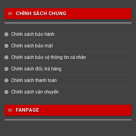
Salvatore Ferragamo
Seiko
Srwatch
CHÍNH SÁCH CHUNG
0
0
42
Tag Heuer
Thomas Earnshaw
Tissot
Chính sách bảo hành
6
Versace
Chính sách bảo mật
Chính sách bảo vệ thông tin cá nhân
Loại Máy
Chính sách đổi, trả hàng
513
91
417
Máy Cơ
Máy Eco Drive
Máy Pin
Chính sách thanh toán
Chính sách vận chuyển
Giới tính
FANPAGE
753
355
13
Nam
Nữ
Unisex