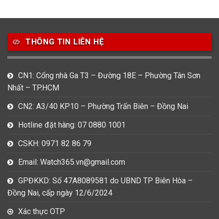
49
80
31
Carnival
Casio
Citizen
THÔNG TIN LIÊN HỆ
0
1
0
Daniel Klein
Davena
Fossil
9
0
5
CN1: Cổng nhà Ga T3 – Đường 18E – Phường Tân Sơn
Frederique Constant
Hamilton
Hublot
Nhất – TP.HCM
14
5
1
CN2: A3/40 KP10 – Phường Trấn Biên – Đồng Nai
Invicta
Longines
Madocy
Hotline đặt hàng: 07 0880 1001
0
1
7
Mathey Tissot
Maurice Lacroix
Michael Kors
CSKH: 0971 82 86 79
7
0
16
Email: Watch365.vn@gmail.com
Movado
Ogival
Olym Pianus
GPĐKKD: Số 47A8089581 do UBND TP Biên Hòa –
3
36
4
Đồng Nai, cấp ngày 12/6/2024
Omega
Orient
Raymond Weil
Xác thực OTP
3
31
0