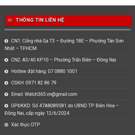
49
80
31
Carnival
Casio
Citizen
THÔNG TIN LIÊN HỆ
0
1
0
Daniel Klein
Davena
Fossil
9
0
5
CN1: Cổng nhà Ga T3 – Đường 18E – Phường Tân Sơn
Frederique Constant
Hamilton
Hublot
Nhất – TP.HCM
14
5
1
CN2: A3/40 KP10 – Phường Trấn Biên – Đồng Nai
Invicta
Longines
Madocy
Hotline đặt hàng: 07 0880 1001
0
1
7
Mathey Tissot
Maurice Lacroix
Michael Kors
CSKH: 0971 82 86 79
7
0
16
Email: Watch365.vn@gmail.com
Movado
Ogival
Olym Pianus
GPĐKKD: Số 47A8089581 do UBND TP Biên Hòa –
3
36
4
Đồng Nai, cấp ngày 12/6/2024
Omega
Orient
Raymond Weil
Xác thực OTP
3
31
0
Salvatore Ferragamo
Seiko
Srwatch