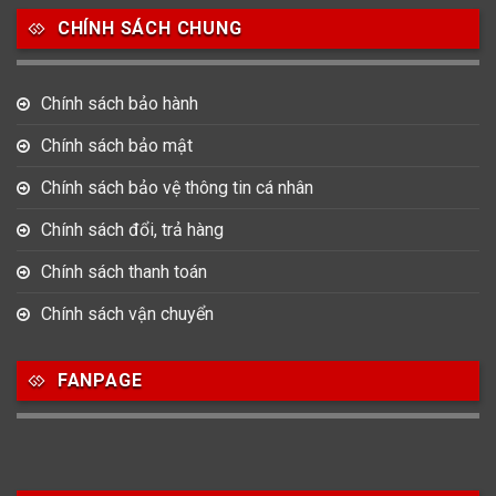
CHÍNH SÁCH CHUNG
0
0
42
Tag Heuer
Thomas Earnshaw
Tissot
Chính sách bảo hành
6
Versace
Chính sách bảo mật
Chính sách bảo vệ thông tin cá nhân
Loại Máy
Chính sách đổi, trả hàng
513
91
417
Máy Cơ
Máy Eco Drive
Máy Pin
Chính sách thanh toán
Chính sách vận chuyển
Giới tính
FANPAGE
753
355
13
Nam
Nữ
Unisex
Nước sản xuất