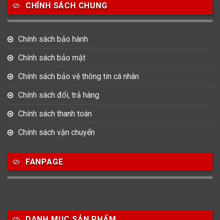
CHÍNH SÁCH CHUNG
0
0
42
Tag Heuer
Thomas Earnshaw
Tissot
Chính sách bảo hành
6
Chính sách bảo mật
Versace
Chính sách bảo vệ thông tin cá nhân
Loại Máy
Chính sách đổi, trả hàng
513
91
417
Chính sách thanh toán
Máy Cơ
Máy Eco Drive
Máy Pin
Chính sách vận chuyển
Giới tính
FANPAGE
753
355
13
Nam
Nữ
Unisex
Nước sản xuất
DANH MỤC SẢN PHẨM