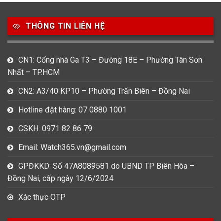
49
80
31
Carnival
Casio
Citizen
THÔNG TIN LIÊN HỆ
0
1
0
Daniel Klein
Davena
Fossil
CN1: Cổng nhà Ga T3 – Đường 18E – Phường Tân Sơn
9
0
5
Nhất – TP.HCM
Frederique Constant
Hamilton
Hublot
CN2: A3/40 KP10 – Phường Trấn Biên – Đồng Nai
14
5
1
Invicta
Longines
Madocy
Hotline đặt hàng: 07 0880 1001
0
1
7
CSKH: 0971 82 86 79
Mathey Tissot
Maurice Lacroix
Michael Kors
Email: Watch365.vn@gmail.com
7
0
16
Movado
Ogival
Olym Pianus
GPĐKKD: Số 47A8089581 do UBND TP Biên Hòa –
Đồng Nai, cấp ngày 12/6/2024
3
36
4
Omega
Orient
Raymond Weil
Xác thực OTP
3
31
0
Salvatore Ferragamo
Seiko
Srwatch