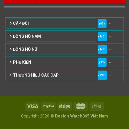
37-39mm
40mm
41mm
182
64
76
42mm
43mm
44-47mm
CẶP ĐÔI
(85)
10
1
ĐỒNG HỒ NAM
48-52mm
53-56mm
(545)
ĐỒNG HỒ NỮ
(241)
PHỤ KIỆN
(22)
THƯƠNG HIỆU CAO CẤP
(151)
Copyright 2026 ©
Design Watch365 Việt Nam