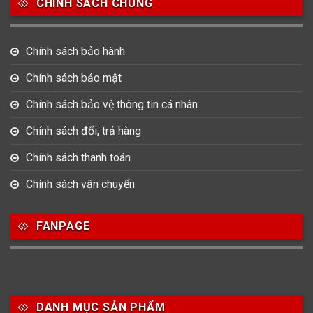
CHÍNH SÁCH CHUNG
17
945
51
Bát Giác
Mặt tròn
Mặt vuông
Chính sách bảo hành
15
Oval
Chính sách bảo mật
Chính sách bảo vệ thông tin cá nhân
Chất liệu dây
Chính sách đổi, trả hàng
73
422
14
Dây Cao su
Dây Da
Dây Dù (Vải)
Chính sách thanh toán
487
20
Chính sách vận chuyển
Dây Kim Loại
Dây Mess
FANPAGE
Size Mặt
83
157
109
22-28mm
29-33mm
34-36mm
DANH MỤC SẢN PHẨM
107
170
129