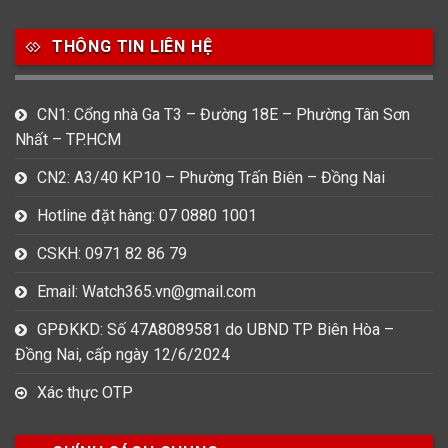
753
355
13
THÔNG TIN LIÊN HỆ
Nam
Nữ
Unisex
CN1: Cổng nhà Ga T3 – Đường 18E – Phường Tân Sơn
Nước sản xuất
Nhất – TP.HCM
22
3
33
Anh Quốc
Áo
Đức
CN2: A3/40 KP10 – Phường Trấn Biên – Đồng Nai
Hotline đặt hàng: 07 0880 1001
49
474
0
Mỹ
Nhật
Pháp
CSKH: 0971 82 86 79
3
383
12
Email: Watch365.vn@gmail.com
Thổ Nhĩ Kỳ
Thụy Sỹ
Trung Quốc
GPĐKKD: Số 47A8089581 do UBND TP Biên Hòa –
27
Đồng Nai, cấp ngày 12/6/2024
Ý
Xác thực OTP
Hình dạng