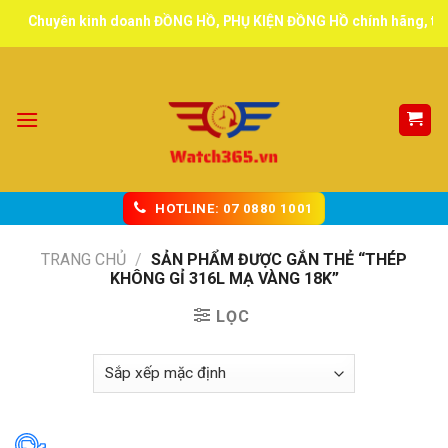
Skip
Chuyên kinh doanh ĐỒNG HỒ, PHỤ KIỆN ĐỒNG HỒ chính hãng, tuyển đ
to
content
HOTLINE: 07 0880 1001
TRANG CHỦ
/
SẢN PHẨM ĐƯỢC GẮN THẺ “THÉP
KHÔNG GỈ 316L MẠ VÀNG 18K”
LỌC