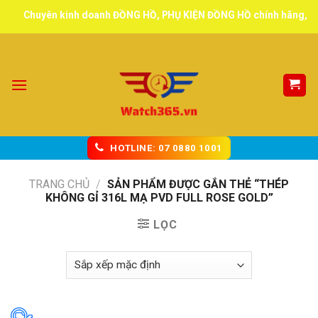
Skip
Chuyên kinh doanh ĐỒNG HỒ, PHỤ KIỆN ĐỒNG HỒ chính hãng, tuyển 
to
content
HOTLINE: 07 0880 1001
TRANG CHỦ
/
SẢN PHẨM ĐƯỢC GẮN THẺ “THÉP
KHÔNG GỈ 316L MẠ PVD FULL ROSE GOLD”
LỌC