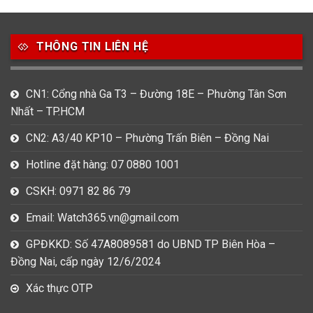
7
0
16
Movado
Ogival
Olym Pianus
3
36
4
THÔNG TIN LIÊN HỆ
Omega
Orient
Raymond Weil
3
31
0
CN1: Cổng nhà Ga T3 – Đường 18E – Phường Tân Sơn
Salvatore Ferragamo
Seiko
Srwatch
Nhất – TP.HCM
0
0
42
CN2: A3/40 KP10 – Phường Trấn Biên – Đồng Nai
Tag Heuer
Thomas Earnshaw
Tissot
Hotline đặt hàng: 07 0880 1001
6
Versace
CSKH: 0971 82 86 79
Email: Watch365.vn@gmail.com
Loại Máy
GPĐKKD: Số 47A8089581 do UBND TP Biên Hòa –
513
91
417
Đồng Nai, cấp ngày 12/6/2024
Máy Cơ
Máy Eco Drive
Máy Pin
Xác thực OTP
Giới tính