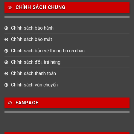
CHÍNH SÁCH CHUNG
753
355
13
Nam
Nữ
Unisex
Chính sách bảo hành
Nước sản xuất
Chính sách bảo mật
22
3
33
Chính sách bảo vệ thông tin cá nhân
Anh Quốc
Áo
Đức
Chính sách đổi, trả hàng
49
474
0
Mỹ
Nhật
Pháp
Chính sách thanh toán
3
383
12
Chính sách vận chuyển
Thổ Nhĩ Kỳ
Thụy Sỹ
Trung Quốc
27
FANPAGE
Ý
Hình dạng