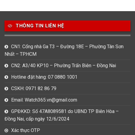
49
80
31
Carnival
Casio
Citizen
THÔNG TIN LIÊN HỆ
0
1
0
Daniel Klein
Davena
Fossil
9
0
5
CN1: Cổng nhà Ga T3 – Đường 18E – Phường Tân Sơn
Frederique Constant
Hamilton
Hublot
Nhất – TP.HCM
14
5
1
CN2: A3/40 KP10 – Phường Trấn Biên – Đồng Nai
Invicta
Longines
Madocy
Hotline đặt hàng: 07 0880 1001
0
1
7
Mathey Tissot
Maurice Lacroix
Michael Kors
CSKH: 0971 82 86 79
7
0
16
Email: Watch365.vn@gmail.com
Movado
Ogival
Olym Pianus
GPĐKKD: Số 47A8089581 do UBND TP Biên Hòa –
3
36
4
Đồng Nai, cấp ngày 12/6/2024
Omega
Orient
Raymond Weil
Xác thực OTP
3
31
0