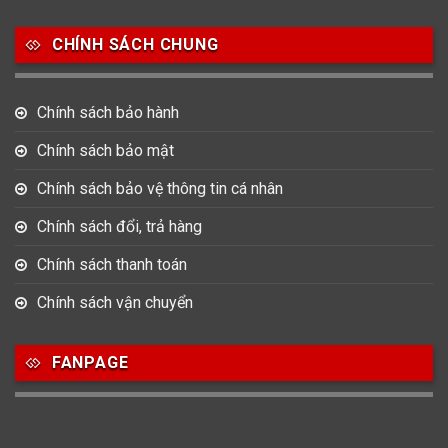
Salvatore Ferragamo
Seiko
Srwatch
CHÍNH SÁCH CHUNG
0
0
42
Tag Heuer
Thomas Earnshaw
Tissot
Chính sách bảo hành
6
Versace
Chính sách bảo mật
Chính sách bảo vệ thông tin cá nhân
Loại Máy
Chính sách đổi, trả hàng
513
91
417
Máy Cơ
Máy Eco Drive
Máy Pin
Chính sách thanh toán
Chính sách vận chuyển
Giới tính
FANPAGE
753
355
13
Nam
Nữ
Unisex