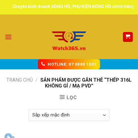
Skip
Chuyên kinh doanh ĐỒNG HỒ, PHỤ KIỆN ĐỒNG HỒ chính hãng, tuyể
to
content
HOTLINE: 07 0880 1001
TRANG CHỦ
/
SẢN PHẨM ĐƯỢC GẮN THẺ “THÉP 316L
KHÔNG GỈ / MẠ PVD”
LỌC