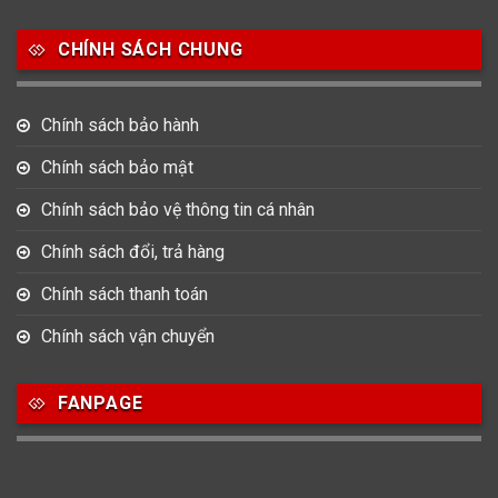
Salvatore Ferragamo
Seiko
Srwatch
CHÍNH SÁCH CHUNG
0
0
42
Tag Heuer
Thomas Earnshaw
Tissot
Chính sách bảo hành
6
Versace
Chính sách bảo mật
Chính sách bảo vệ thông tin cá nhân
Loại Máy
Chính sách đổi, trả hàng
513
91
417
Máy Cơ
Máy Eco Drive
Máy Pin
Chính sách thanh toán
Chính sách vận chuyển
Giới tính
FANPAGE
753
355
13
Nam
Nữ
Unisex