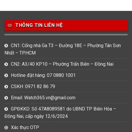
49
80
31
Carnival
Casio
Citizen
THÔNG TIN LIÊN HỆ
0
1
0
Daniel Klein
Davena
Fossil
9
0
5
CN1: Cổng nhà Ga T3 – Đường 18E – Phường Tân Sơn
Frederique Constant
Hamilton
Hublot
Nhất – TP.HCM
14
5
1
CN2: A3/40 KP10 – Phường Trấn Biên – Đồng Nai
Invicta
Longines
Madocy
Hotline đặt hàng: 07 0880 1001
0
1
7
Mathey Tissot
Maurice Lacroix
Michael Kors
CSKH: 0971 82 86 79
7
0
16
Email: Watch365.vn@gmail.com
Movado
Ogival
Olym Pianus
GPĐKKD: Số 47A8089581 do UBND TP Biên Hòa –
3
36
4
Đồng Nai, cấp ngày 12/6/2024
Omega
Orient
Raymond Weil
Xác thực OTP
3
31
0