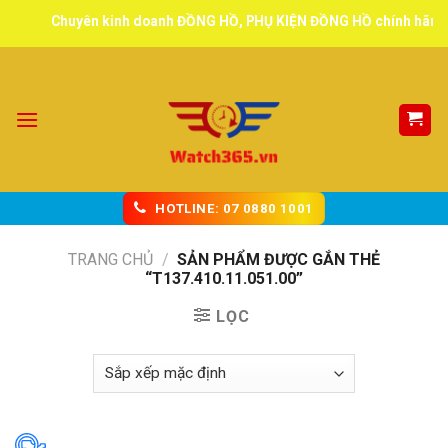
Skip
Chuyên kinh doanh ĐỒNG HỒ, PHỤ KIỆN ĐỒNG HỒ chính hãng, tuy
to
content
HOTLINE: 07 0880 1001
TRANG CHỦ
/
SẢN PHẨM ĐƯỢC GẮN THẺ
“T137.410.11.051.00”
LỌC