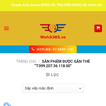
Skip
Chuyên kinh doanh ĐỒNG HỒ, PHỤ KIỆN ĐỒNG HỒ chính hãng, tuy
to
content
HOTLINE: 07 0880 1001
TRANG CHỦ
/
SẢN PHẨM ĐƯỢC GẮN THẺ
“T099.207.36.118.00”
LỌC