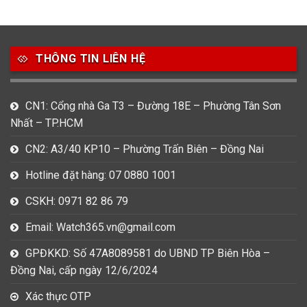
49
80
31
Carnival
Casio
Citizen
THÔNG TIN LIÊN HỆ
0
1
0
Daniel Klein
Davena
Fossil
9
0
5
CN1: Cổng nhà Ga T3 – Đường 18E – Phường Tân Sơn
Frederique Constant
Hamilton
Hublot
Nhất – TP.HCM
14
5
1
CN2: A3/40 KP10 – Phường Trấn Biên – Đồng Nai
Invicta
Longines
Madocy
Hotline đặt hàng: 07 0880 1001
0
1
7
Mathey Tissot
Maurice Lacroix
Michael Kors
CSKH: 0971 82 86 79
7
0
16
Email: Watch365.vn@gmail.com
Movado
Ogival
Olym Pianus
GPĐKKD: Số 47A8089581 do UBND TP Biên Hòa –
3
36
4
Đồng Nai, cấp ngày 12/6/2024
Omega
Orient
Raymond Weil
Xác thực OTP
3
31
0