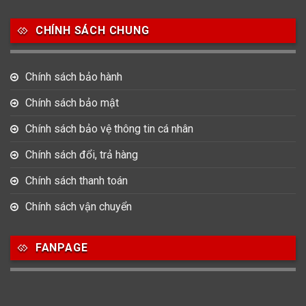
Salvatore Ferragamo
Seiko
Srwatch
CHÍNH SÁCH CHUNG
0
0
42
Tag Heuer
Thomas Earnshaw
Tissot
Chính sách bảo hành
6
Versace
Chính sách bảo mật
Chính sách bảo vệ thông tin cá nhân
Loại Máy
Chính sách đổi, trả hàng
513
91
417
Máy Cơ
Máy Eco Drive
Máy Pin
Chính sách thanh toán
Chính sách vận chuyển
Giới tính
FANPAGE
753
355
13
Nam
Nữ
Unisex