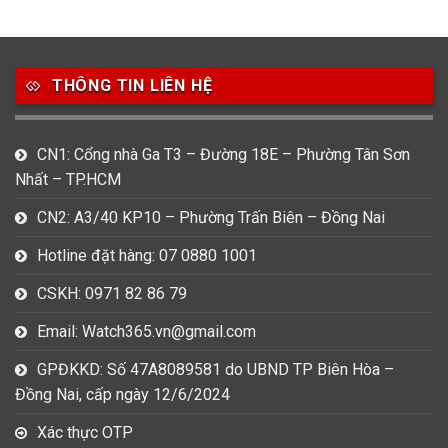
49
80
31
Carnival
Casio
Citizen
THÔNG TIN LIÊN HỆ
0
1
0
Daniel Klein
Davena
Fossil
9
0
5
CN1: Cổng nhà Ga T3 – Đường 18E – Phường Tân Sơn
Frederique Constant
Hamilton
Hublot
Nhất – TP.HCM
14
5
1
CN2: A3/40 KP10 – Phường Trấn Biên – Đồng Nai
Invicta
Longines
Madocy
Hotline đặt hàng: 07 0880 1001
0
1
7
Mathey Tissot
Maurice Lacroix
Michael Kors
CSKH: 0971 82 86 79
7
0
16
Email: Watch365.vn@gmail.com
Movado
Ogival
Olym Pianus
GPĐKKD: Số 47A8089581 do UBND TP Biên Hòa –
3
36
4
Đồng Nai, cấp ngày 12/6/2024
Omega
Orient
Raymond Weil
Xác thực OTP
3
31
0