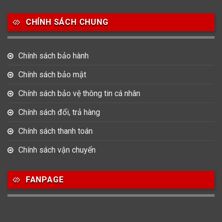
Salvatore Ferragamo
Seiko
Srwatch
CHÍNH SÁCH CHUNG
0
0
42
Tag Heuer
Thomas Earnshaw
Tissot
Chính sách bảo hành
6
Versace
Chính sách bảo mật
Chính sách bảo vệ thông tin cá nhân
Loại Máy
Chính sách đổi, trả hàng
513
91
417
Máy Cơ
Máy Eco Drive
Máy Pin
Chính sách thanh toán
Chính sách vận chuyển
Giới tính
FANPAGE
753
355
13
Nam
Nữ
Unisex