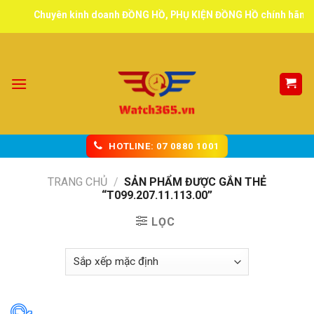
Skip
Chuyên kinh doanh ĐỒNG HỒ, PHỤ KIỆN ĐỒNG HỒ chính hãng, tuy
to
content
HOTLINE: 07 0880 1001
TRANG CHỦ
/
SẢN PHẨM ĐƯỢC GẮN THẺ
“T099.207.11.113.00”
LỌC