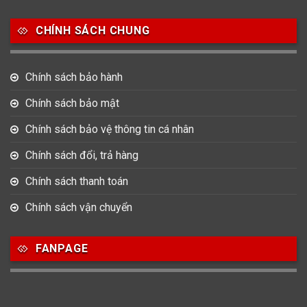
Salvatore Ferragamo
Seiko
Srwatch
CHÍNH SÁCH CHUNG
0
0
42
Tag Heuer
Thomas Earnshaw
Tissot
Chính sách bảo hành
6
Versace
Chính sách bảo mật
Chính sách bảo vệ thông tin cá nhân
Loại Máy
Chính sách đổi, trả hàng
513
91
417
Máy Cơ
Máy Eco Drive
Máy Pin
Chính sách thanh toán
Chính sách vận chuyển
Giới tính
FANPAGE
753
355
13
Nam
Nữ
Unisex