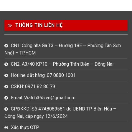
49
80
31
Carnival
Casio
Citizen
THÔNG TIN LIÊN HỆ
0
1
0
Daniel Klein
Davena
Fossil
9
0
5
CN1: Cổng nhà Ga T3 – Đường 18E – Phường Tân Sơn
Frederique Constant
Hamilton
Hublot
Nhất – TP.HCM
14
5
1
CN2: A3/40 KP10 – Phường Trấn Biên – Đồng Nai
Invicta
Longines
Madocy
Hotline đặt hàng: 07 0880 1001
0
1
7
Mathey Tissot
Maurice Lacroix
Michael Kors
CSKH: 0971 82 86 79
7
0
16
Email: Watch365.vn@gmail.com
Movado
Ogival
Olym Pianus
GPĐKKD: Số 47A8089581 do UBND TP Biên Hòa –
3
36
4
Đồng Nai, cấp ngày 12/6/2024
Omega
Orient
Raymond Weil
Xác thực OTP
3
31
0