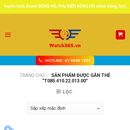
Skip
Chuyên kinh doanh ĐỒNG HỒ, PHỤ KIỆN ĐỒNG HỒ chính hãng, tuyển đại
to
content
HOTLINE: 07 0880 1001
TRANG CHỦ
/
SẢN PHẨM ĐƯỢC GẮN THẺ
“T085.410.22.013.00”
LỌC