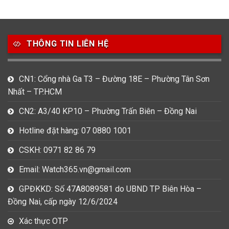
49
80
31
Carnival
Casio
Citizen
THÔNG TIN LIÊN HỆ
0
1
0
Daniel Klein
Davena
Fossil
9
0
5
CN1: Cổng nhà Ga T3 – Đường 18E – Phường Tân Sơn
Frederique Constant
Hamilton
Hublot
Nhất – TP.HCM
14
5
1
CN2: A3/40 KP10 – Phường Trấn Biên – Đồng Nai
Invicta
Longines
Madocy
Hotline đặt hàng: 07 0880 1001
0
1
7
Mathey Tissot
Maurice Lacroix
Michael Kors
CSKH: 0971 82 86 79
7
0
16
Email: Watch365.vn@gmail.com
Movado
Ogival
Olym Pianus
GPĐKKD: Số 47A8089581 do UBND TP Biên Hòa –
3
36
4
Đồng Nai, cấp ngày 12/6/2024
Omega
Orient
Raymond Weil
Xác thực OTP
3
31
0