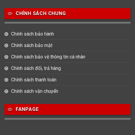
Salvatore Ferragamo
Seiko
Srwatch
CHÍNH SÁCH CHUNG
0
0
42
Tag Heuer
Thomas Earnshaw
Tissot
Chính sách bảo hành
6
Versace
Chính sách bảo mật
Chính sách bảo vệ thông tin cá nhân
Loại Máy
Chính sách đổi, trả hàng
513
91
417
Máy Cơ
Máy Eco Drive
Máy Pin
Chính sách thanh toán
Chính sách vận chuyển
Giới tính
FANPAGE
753
355
13
Nam
Nữ
Unisex