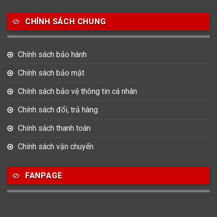
Salvatore Ferragamo
Seiko
Srwatch
CHÍNH SÁCH CHUNG
0
0
42
Tag Heuer
Thomas Earnshaw
Tissot
Chính sách bảo hành
6
Versace
Chính sách bảo mật
Chính sách bảo vệ thông tin cá nhân
Loại Máy
Chính sách đổi, trả hàng
513
91
417
Máy Cơ
Máy Eco Drive
Máy Pin
Chính sách thanh toán
Chính sách vận chuyển
Giới tính
FANPAGE
753
355
13
Nam
Nữ
Unisex