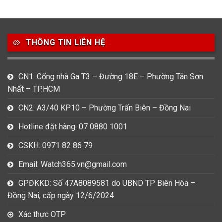
49
80
31
Carnival
Casio
Citizen
THÔNG TIN LIÊN HỆ
0
1
0
Daniel Klein
Davena
Fossil
9
0
5
CN1: Cổng nhà Ga T3 – Đường 18E – Phường Tân Sơn
Frederique Constant
Hamilton
Hublot
Nhất – TP.HCM
14
5
1
CN2: A3/40 KP10 – Phường Trấn Biên – Đồng Nai
Invicta
Longines
Madocy
Hotline đặt hàng: 07 0880 1001
0
1
7
Mathey Tissot
Maurice Lacroix
Michael Kors
CSKH: 0971 82 86 79
7
0
16
Email: Watch365.vn@gmail.com
Movado
Ogival
Olym Pianus
GPĐKKD: Số 47A8089581 do UBND TP Biên Hòa –
3
36
4
Đồng Nai, cấp ngày 12/6/2024
Omega
Orient
Raymond Weil
Xác thực OTP
3
31
0