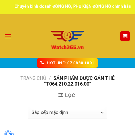
Skip
Chuyên kinh doanh ĐỒNG HỒ, PHỤ KIỆN ĐỒNG HỒ chính hãng, tuy
to
content
HOTLINE: 07 0880 1001
TRANG CHỦ
/
SẢN PHẨM ĐƯỢC GẮN THẺ
“T064.210.22.016.00”
LỌC