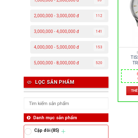
1,000,000 - 2,000,000 đ
C
2,000,000 - 3,000,000 đ
112
Đ
3,000,000 - 4,000,000 đ
141
Đ
4,000,000 - 5,000,000 đ
153
P
TIS
T
TR
5,000,000 - 8,000,000 đ
520
T063.6
– KÍN
KIM L
Th
LỌC SẢN PHẨM
42MM
THÊ
Ben
Da
Danh mục sản phẩm
Cặp đôi
(85)
Ma