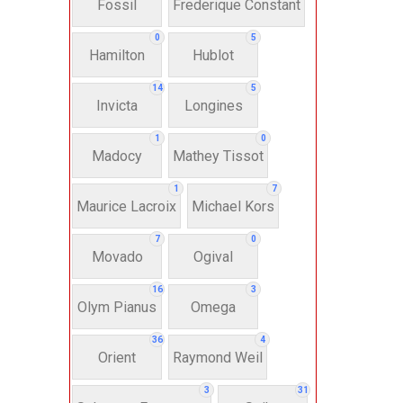
Fossil
Frederique Constant
Anh
0
5
Hamilton
Hublot
Thụ
14
5
Invicta
Longines
Hì
1
0
Madocy
Mathey Tissot
Bát
1
7
Maurice Lacroix
Michael Kors
7
0
Chấ
Movado
Ogival
16
3
Dây 
Olym Pianus
Omega
36
4
Si
Orient
Raymond Weil
3
31