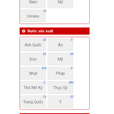
Nam
Nữ
13
Unisex
Nước sản xuất
22
3
Anh Quốc
Áo
33
49
Đức
Mỹ
474
0
Nhật
Pháp
3
383
Thổ Nhĩ Kỳ
Thụy Sỹ
12
27
Trung Quốc
Ý