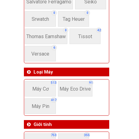
22-
Salvatore Ferragamo
Seiko
0
0
Srwatch
Tag Heuer
4
0
42
Thomas Earnshaw
Tissot
6
Versace
Loại Máy
513
91
Máy Cơ
Máy Eco Drive
417
Máy Pin
Giới tính
753
355