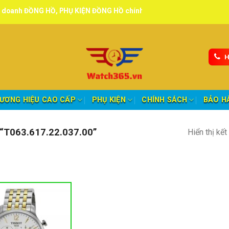
NG HỒ, PHỤ KIỆN ĐỒNG HỒ chính hãng, tuyển đại lý, CTV giao hàng 
H
ƯƠNG HIỆU CAO CẤP
PHỤ KIỆN
CHÍNH SÁCH
BẢO H
T063.617.22.037.00”
Hiển thị kế
nh mục sản phẩm