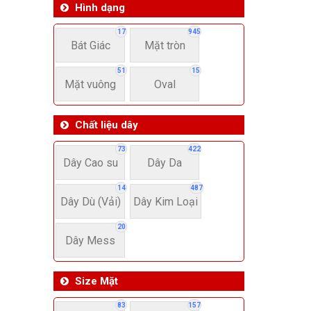
Hình dạng
17
945
Bát Giác
Mặt tròn
51
15
Mặt vuông
Oval
Chất liệu dây
73
422
Dây Cao su
Dây Da
14
487
Dây Dù (Vải)
Dây Kim Loại
20
Dây Mess
Size Mặt
83
157