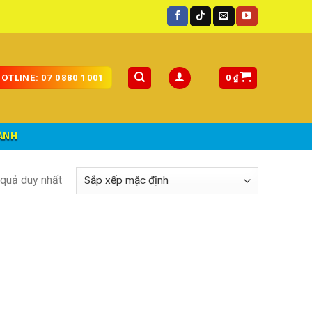
toàn quốc.
0
₫
OTLINE: 07 0880 1001
ÀNH
t quả duy nhất