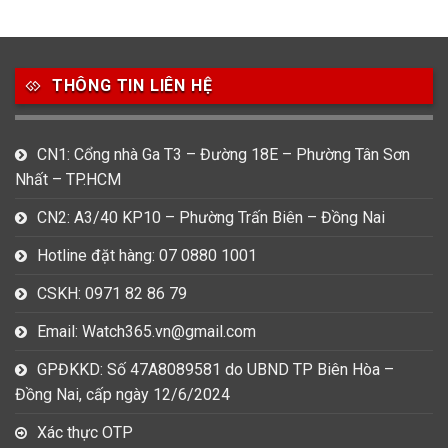
49
80
31
Carnival
Casio
Citizen
THÔNG TIN LIÊN HỆ
0
1
0
Daniel Klein
Davena
Fossil
9
0
5
CN1: Cổng nhà Ga T3 – Đường 18E – Phường Tân Sơn
Frederique Constant
Hamilton
Hublot
Nhất – TP.HCM
14
5
1
CN2: A3/40 KP10 – Phường Trấn Biên – Đồng Nai
Invicta
Longines
Madocy
Hotline đặt hàng: 07 0880 1001
0
1
7
Mathey Tissot
Maurice Lacroix
Michael Kors
CSKH: 0971 82 86 79
7
0
16
Email: Watch365.vn@gmail.com
Movado
Ogival
Olym Pianus
GPĐKKD: Số 47A8089581 do UBND TP Biên Hòa –
3
36
4
Đồng Nai, cấp ngày 12/6/2024
Omega
Orient
Raymond Weil
Xác thực OTP
3
31
0