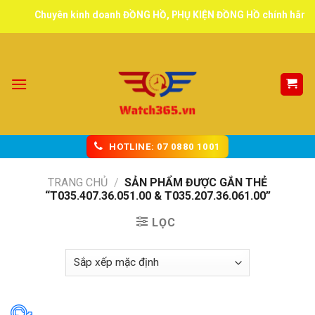
Skip
Chuyên kinh doanh ĐỒNG HỒ, PHỤ KIỆN ĐỒNG HỒ chính hãng, tuy
to
content
HOTLINE: 07 0880 1001
TRANG CHỦ
/
SẢN PHẨM ĐƯỢC GẮN THẺ
“T035.407.36.051.00 & T035.207.36.061.00”
LỌC