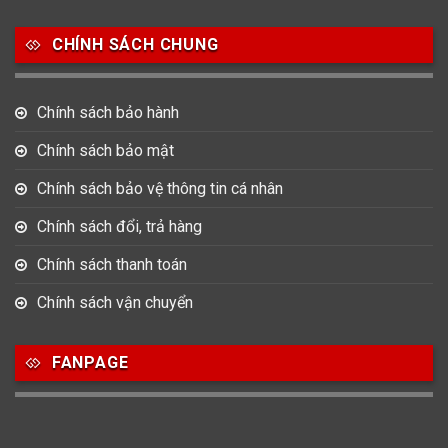
Salvatore Ferragamo
Seiko
Srwatch
CHÍNH SÁCH CHUNG
0
0
42
Tag Heuer
Thomas Earnshaw
Tissot
Chính sách bảo hành
6
Versace
Chính sách bảo mật
Chính sách bảo vệ thông tin cá nhân
Loại Máy
Chính sách đổi, trả hàng
513
91
417
Máy Cơ
Máy Eco Drive
Máy Pin
Chính sách thanh toán
Chính sách vận chuyển
Giới tính
FANPAGE
753
355
13
Nam
Nữ
Unisex