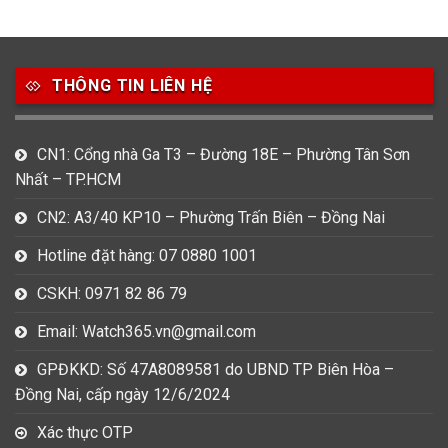
49
80
31
Carnival
Casio
Citizen
THÔNG TIN LIÊN HỆ
0
1
0
Daniel Klein
Davena
Fossil
9
0
5
CN1: Cổng nhà Ga T3 – Đường 18E – Phường Tân Sơn
Frederique Constant
Hamilton
Hublot
Nhất – TP.HCM
14
5
1
CN2: A3/40 KP10 – Phường Trấn Biên – Đồng Nai
Invicta
Longines
Madocy
Hotline đặt hàng: 07 0880 1001
0
1
7
Mathey Tissot
Maurice Lacroix
Michael Kors
CSKH: 0971 82 86 79
7
0
16
Email: Watch365.vn@gmail.com
Movado
Ogival
Olym Pianus
GPĐKKD: Số 47A8089581 do UBND TP Biên Hòa –
3
36
4
Đồng Nai, cấp ngày 12/6/2024
Omega
Orient
Raymond Weil
Xác thực OTP
3
31
0