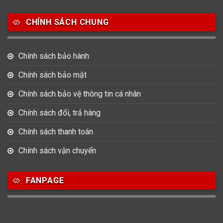
Salvatore Ferragamo
Seiko
Srwatch
CHÍNH SÁCH CHUNG
0
0
42
Tag Heuer
Thomas Earnshaw
Tissot
Chính sách bảo hành
6
Versace
Chính sách bảo mật
Chính sách bảo vệ thông tin cá nhân
Loại Máy
Chính sách đổi, trả hàng
513
91
417
Máy Cơ
Máy Eco Drive
Máy Pin
Chính sách thanh toán
Chính sách vận chuyển
Giới tính
FANPAGE
753
355
13
Nam
Nữ
Unisex