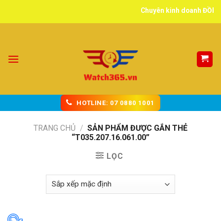
Skip
Chuyên kinh doanh ĐỒNG HỒ
to
content
HOTLINE: 07 0880 1001
TRANG CHỦ
/
SẢN PHẨM ĐƯỢC GẮN THẺ
“T035.207.16.061.00”
LỌC