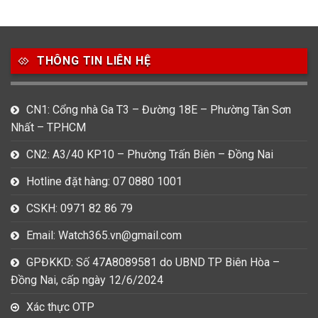
49
80
31
Carnival
Casio
Citizen
THÔNG TIN LIÊN HỆ
0
1
0
Daniel Klein
Davena
Fossil
9
0
5
CN1: Cổng nhà Ga T3 – Đường 18E – Phường Tân Sơn
Frederique Constant
Hamilton
Hublot
Nhất – TP.HCM
14
5
1
CN2: A3/40 KP10 – Phường Trấn Biên – Đồng Nai
Invicta
Longines
Madocy
Hotline đặt hàng: 07 0880 1001
0
1
7
Mathey Tissot
Maurice Lacroix
Michael Kors
CSKH: 0971 82 86 79
7
0
16
Email: Watch365.vn@gmail.com
Movado
Ogival
Olym Pianus
GPĐKKD: Số 47A8089581 do UBND TP Biên Hòa –
3
36
4
Đồng Nai, cấp ngày 12/6/2024
Omega
Orient
Raymond Weil
Xác thực OTP
3
31
0