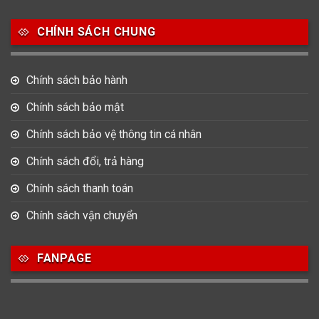
Salvatore Ferragamo
Seiko
Srwatch
CHÍNH SÁCH CHUNG
0
0
42
Tag Heuer
Thomas Earnshaw
Tissot
Chính sách bảo hành
6
Versace
Chính sách bảo mật
Chính sách bảo vệ thông tin cá nhân
Loại Máy
Chính sách đổi, trả hàng
513
91
417
Máy Cơ
Máy Eco Drive
Máy Pin
Chính sách thanh toán
Chính sách vận chuyển
Giới tính
FANPAGE
753
355
13
Nam
Nữ
Unisex