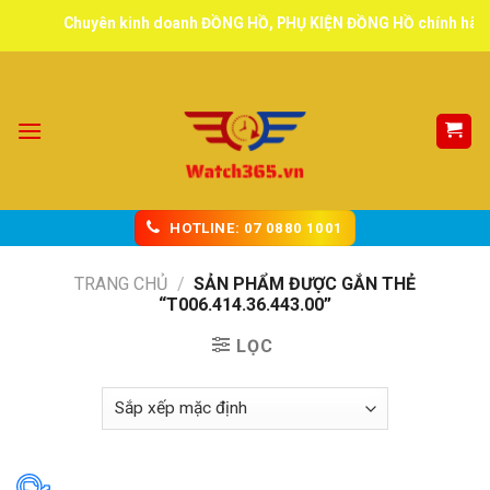
Skip
Chuyên kinh doanh ĐỒNG HỒ, PHỤ KIỆN ĐỒNG HỒ chính hãng, t
to
content
HOTLINE: 07 0880 1001
TRANG CHỦ
/
SẢN PHẨM ĐƯỢC GẮN THẺ
“T006.414.36.443.00”
LỌC