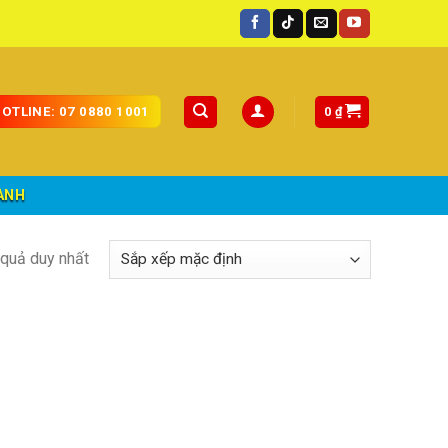
àn quốc.
0
₫
OTLINE: 07 0880 1001
ÀNH
t quả duy nhất