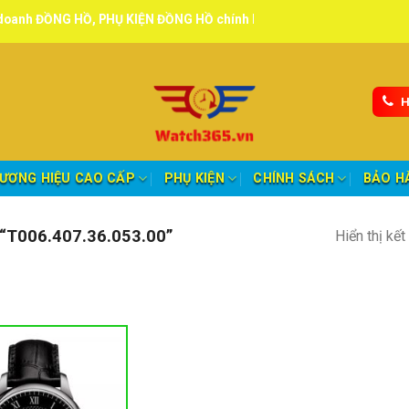
G HỒ, PHỤ KIỆN ĐỒNG HỒ chính hãng, tuyển đại lý, CTV giao hàng to
H
ƯƠNG HIỆU CAO CẤP
PHỤ KIỆN
CHÍNH SÁCH
BẢO H
T006.407.36.053.00”
Hiển thị kế
nh mục sản phẩm