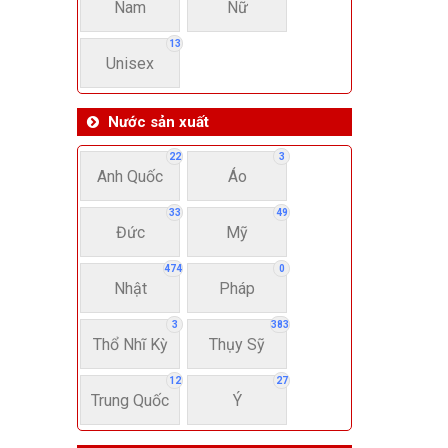
Nam
Nữ
13
Unisex
Nước sản xuất
22
3
Anh Quốc
Áo
33
49
Đức
Mỹ
474
0
Nhật
Pháp
3
383
Thổ Nhĩ Kỳ
Thụy Sỹ
12
27
Trung Quốc
Ý