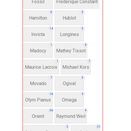
Fossil
Frederique Constant
Anh
0
5
Hamilton
Hublot
Thụ
14
5
Invicta
Longines
Hì
1
0
Madocy
Mathey Tissot
Bát
1
7
Maurice Lacroix
Michael Kors
7
0
Chấ
Movado
Ogival
16
3
Dây 
Olym Pianus
Omega
36
4
Si
Orient
Raymond Weil
3
31