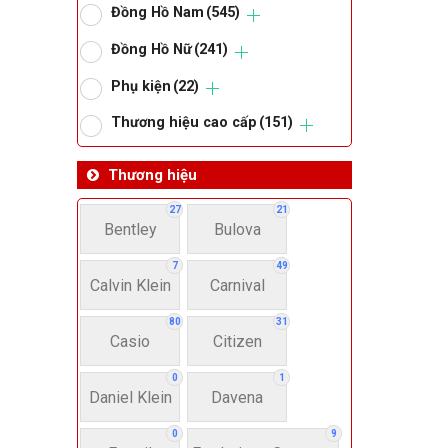
Đồng Hồ Nam
(545)
Om
Đồng Hồ Nữ
(241)
Phụ kiện
(22)
Thoma
Thương hiệu cao cấp
(151)
Lo
Thương hiệu
27
21
Bentley
Bulova
Má
7
49
Calvin Klein
Carnival
Giớ
80
31
Casio
Citizen
N
0
1
Daniel Klein
Davena
Nư
0
9