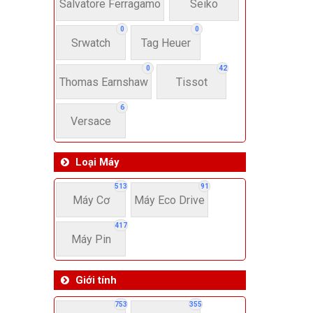
22-
Salvatore Ferragamo
Seiko
0
0
Srwatch
Tag Heuer
4
0
42
Thomas Earnshaw
Tissot
6
Versace
Loại Máy
513
91
Máy Cơ
Máy Eco Drive
417
Máy Pin
Giới tính
753
355