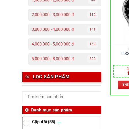
1,000,000 - 2,000,000 đ
C
2,000,000 - 3,000,000 đ
112
Đ
3,000,000 - 4,000,000 đ
141
Đ
4,000,000 - 5,000,000 đ
153
P
TIS
T
5,000,000 - 8,000,000 đ
520
T006.4
1
– KÍN
DA – 
Th
LỌC SẢN PHẨM
39.3M
l
THÊ
1
Ben
Da
Danh mục sản phẩm
Cặp đôi
(85)
Ma