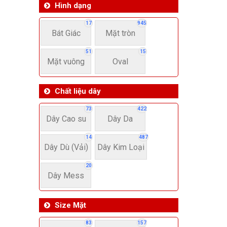
Hình dạng
17
945
Bát Giác
Mặt tròn
51
15
Mặt vuông
Oval
Chất liệu dây
73
422
Dây Cao su
Dây Da
14
487
Dây Dù (Vải)
Dây Kim Loại
20
Dây Mess
Size Mặt
83
157