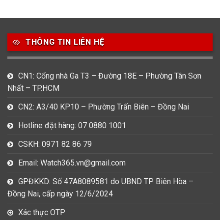
Thương hiệu
THÔNG TIN LIÊN HỆ
27
21
7
Bentley
Bulova
Calvin Klein
49
80
31
CN1: Cổng nhà Ga T3 – Đường 18E – Phường Tân Sơn
Carnival
Casio
Citizen
Nhất – TP.HCM
0
1
0
CN2: A3/40 KP10 – Phường Trấn Biên – Đồng Nai
Daniel Klein
Davena
Fossil
Hotline đặt hàng: 07 0880 1001
9
0
5
Frederique Constant
Hamilton
Hublot
CSKH: 0971 82 86 79
Email: Watch365.vn@gmail.com
14
5
1
Invicta
Longines
Madocy
GPĐKKD: Số 47A8089581 do UBND TP Biên Hòa –
0
1
7
Đồng Nai, cấp ngày 12/6/2024
Mathey Tissot
Maurice Lacroix
Michael Kors
Xác thực OTP