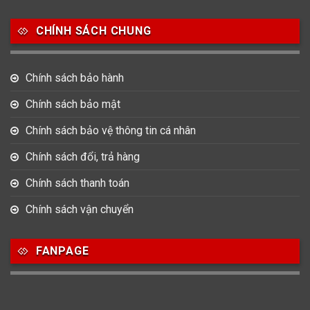
7
0
16
Movado
Ogival
Olym Pianus
CHÍNH SÁCH CHUNG
3
36
4
Omega
Orient
Raymond Weil
Chính sách bảo hành
3
31
0
Salvatore Ferragamo
Seiko
Srwatch
Chính sách bảo mật
0
0
42
Chính sách bảo vệ thông tin cá nhân
Tag Heuer
Thomas Earnshaw
Tissot
Chính sách đổi, trả hàng
6
Versace
Chính sách thanh toán
Chính sách vận chuyển
Loại Máy
FANPAGE
513
91
417
Máy Cơ
Máy Eco Drive
Máy Pin
Giới tính