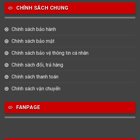
CHÍNH SÁCH CHUNG
0
0
42
Tag Heuer
Thomas Earnshaw
Tissot
Chính sách bảo hành
6
Versace
Chính sách bảo mật
Chính sách bảo vệ thông tin cá nhân
Loại Máy
Chính sách đổi, trả hàng
513
91
417
Máy Cơ
Máy Eco Drive
Máy Pin
Chính sách thanh toán
Chính sách vận chuyển
Giới tính
FANPAGE
753
355
13
Nam
Nữ
Unisex
Nước sản xuất