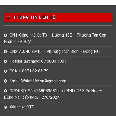
49
80
31
Carnival
Casio
Citizen
THÔNG TIN LIÊN HỆ
0
1
0
Daniel Klein
Davena
Fossil
9
0
5
CN1: Cổng nhà Ga T3 – Đường 18E – Phường Tân Sơn
Frederique Constant
Hamilton
Hublot
Nhất – TP.HCM
14
5
1
CN2: A3/40 KP10 – Phường Trấn Biên – Đồng Nai
Invicta
Longines
Madocy
Hotline đặt hàng: 07 0880 1001
0
1
7
Mathey Tissot
Maurice Lacroix
Michael Kors
CSKH: 0971 82 86 79
7
0
16
Email: Watch365.vn@gmail.com
Movado
Ogival
Olym Pianus
GPĐKKD: Số 47A8089581 do UBND TP Biên Hòa –
3
36
4
Đồng Nai, cấp ngày 12/6/2024
Omega
Orient
Raymond Weil
Xác thực OTP
3
31
0
Salvatore Ferragamo
Seiko
Srwatch