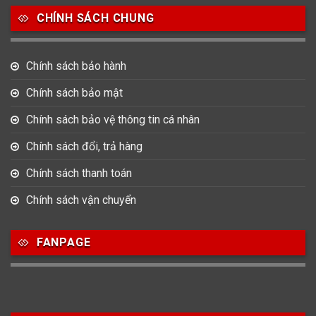
CHÍNH SÁCH CHUNG
0
0
42
Tag Heuer
Thomas Earnshaw
Tissot
Chính sách bảo hành
6
Versace
Chính sách bảo mật
Chính sách bảo vệ thông tin cá nhân
Loại Máy
Chính sách đổi, trả hàng
513
91
417
Máy Cơ
Máy Eco Drive
Máy Pin
Chính sách thanh toán
Chính sách vận chuyển
Giới tính
FANPAGE
753
355
13
Nam
Nữ
Unisex
Nước sản xuất