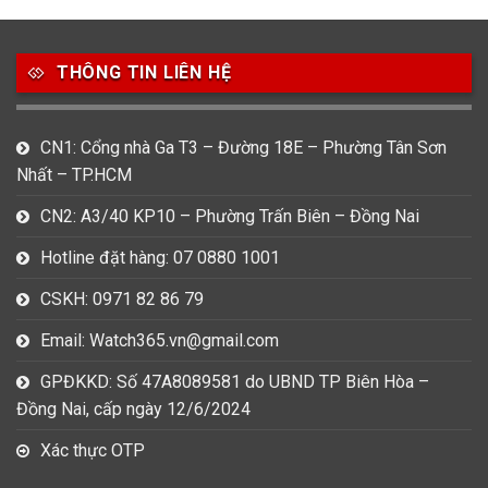
49
80
31
Carnival
Casio
Citizen
THÔNG TIN LIÊN HỆ
0
1
0
Daniel Klein
Davena
Fossil
9
0
5
CN1: Cổng nhà Ga T3 – Đường 18E – Phường Tân Sơn
Frederique Constant
Hamilton
Hublot
Nhất – TP.HCM
14
5
1
CN2: A3/40 KP10 – Phường Trấn Biên – Đồng Nai
Invicta
Longines
Madocy
Hotline đặt hàng: 07 0880 1001
0
1
7
Mathey Tissot
Maurice Lacroix
Michael Kors
CSKH: 0971 82 86 79
7
0
16
Email: Watch365.vn@gmail.com
Movado
Ogival
Olym Pianus
GPĐKKD: Số 47A8089581 do UBND TP Biên Hòa –
3
36
4
Đồng Nai, cấp ngày 12/6/2024
Omega
Orient
Raymond Weil
Xác thực OTP
3
31
0
Salvatore Ferragamo
Seiko
Srwatch