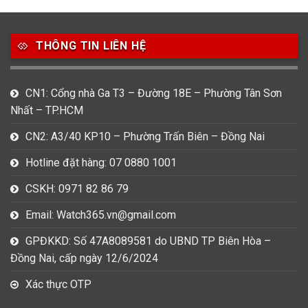
49
80
31
Carnival
Casio
Citizen
THÔNG TIN LIÊN HỆ
0
1
0
Daniel Klein
Davena
Fossil
9
0
5
CN1: Cổng nhà Ga T3 – Đường 18E – Phường Tân Sơn
Frederique Constant
Hamilton
Hublot
Nhất – TP.HCM
14
5
1
CN2: A3/40 KP10 – Phường Trấn Biên – Đồng Nai
Invicta
Longines
Madocy
Hotline đặt hàng: 07 0880 1001
0
1
7
Mathey Tissot
Maurice Lacroix
Michael Kors
CSKH: 0971 82 86 79
7
0
16
Email: Watch365.vn@gmail.com
Movado
Ogival
Olym Pianus
GPĐKKD: Số 47A8089581 do UBND TP Biên Hòa –
3
36
4
Đồng Nai, cấp ngày 12/6/2024
Omega
Orient
Raymond Weil
Xác thực OTP
3
31
0
Salvatore Ferragamo
Seiko
Srwatch