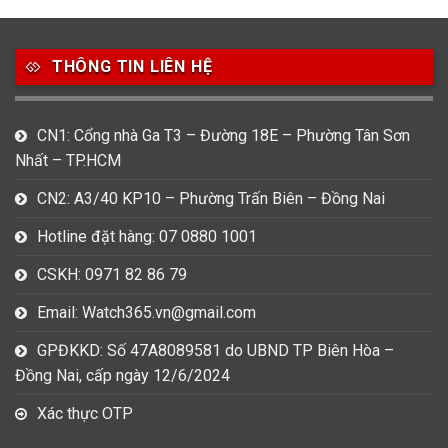
49
80
31
Carnival
Casio
Citizen
THÔNG TIN LIÊN HỆ
0
1
0
Daniel Klein
Davena
Fossil
9
0
5
CN1: Cổng nhà Ga T3 – Đường 18E – Phường Tân Sơn
Frederique Constant
Hamilton
Hublot
Nhất – TP.HCM
14
5
1
CN2: A3/40 KP10 – Phường Trấn Biên – Đồng Nai
Invicta
Longines
Madocy
Hotline đặt hàng: 07 0880 1001
0
1
7
Mathey Tissot
Maurice Lacroix
Michael Kors
CSKH: 0971 82 86 79
7
0
16
Email: Watch365.vn@gmail.com
Movado
Ogival
Olym Pianus
GPĐKKD: Số 47A8089581 do UBND TP Biên Hòa –
3
36
4
Đồng Nai, cấp ngày 12/6/2024
Omega
Orient
Raymond Weil
Xác thực OTP
3
31
0
Salvatore Ferragamo
Seiko
Srwatch