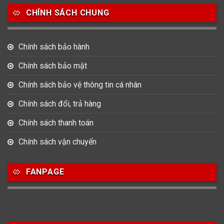
CHÍNH SÁCH CHUNG
0
0
42
Tag Heuer
Thomas Earnshaw
Tissot
Chính sách bảo hành
6
Versace
Chính sách bảo mật
Chính sách bảo vệ thông tin cá nhân
Loại Máy
Chính sách đổi, trả hàng
513
91
417
Máy Cơ
Máy Eco Drive
Máy Pin
Chính sách thanh toán
Chính sách vận chuyển
Giới tính
FANPAGE
753
355
13
Nam
Nữ
Unisex
Nước sản xuất