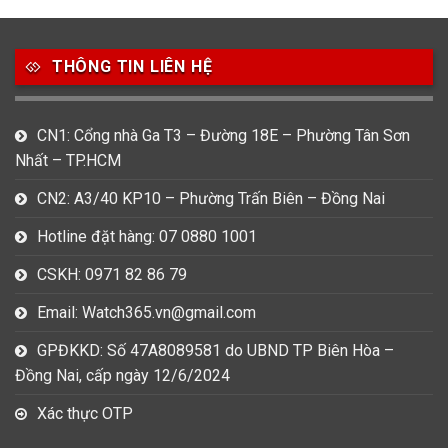
49
80
31
Carnival
Casio
Citizen
THÔNG TIN LIÊN HỆ
0
1
0
Daniel Klein
Davena
Fossil
9
0
5
CN1: Cổng nhà Ga T3 – Đường 18E – Phường Tân Sơn
Frederique Constant
Hamilton
Hublot
Nhất – TP.HCM
14
5
1
CN2: A3/40 KP10 – Phường Trấn Biên – Đồng Nai
Invicta
Longines
Madocy
Hotline đặt hàng: 07 0880 1001
0
1
7
Mathey Tissot
Maurice Lacroix
Michael Kors
CSKH: 0971 82 86 79
7
0
16
Email: Watch365.vn@gmail.com
Movado
Ogival
Olym Pianus
GPĐKKD: Số 47A8089581 do UBND TP Biên Hòa –
3
36
4
Đồng Nai, cấp ngày 12/6/2024
Omega
Orient
Raymond Weil
Xác thực OTP
3
31
0
Salvatore Ferragamo
Seiko
Srwatch