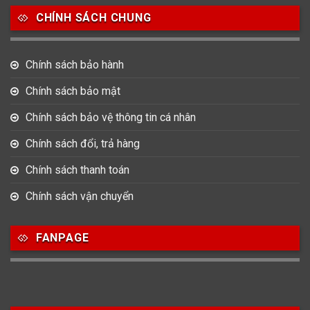
CHÍNH SÁCH CHUNG
0
0
42
Tag Heuer
Thomas Earnshaw
Tissot
Chính sách bảo hành
6
Versace
Chính sách bảo mật
Chính sách bảo vệ thông tin cá nhân
Loại Máy
Chính sách đổi, trả hàng
513
91
417
Máy Cơ
Máy Eco Drive
Máy Pin
Chính sách thanh toán
Chính sách vận chuyển
Giới tính
FANPAGE
753
355
13
Nam
Nữ
Unisex
Nước sản xuất