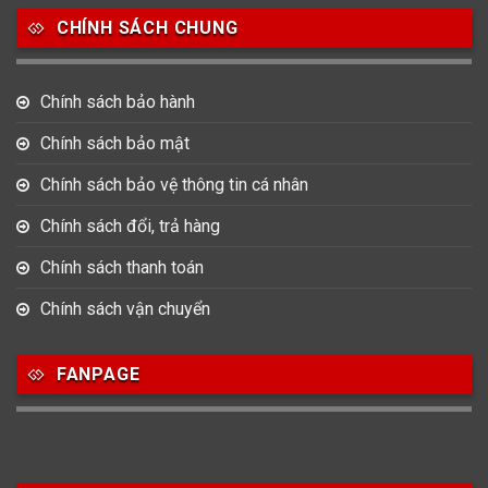
CHÍNH SÁCH CHUNG
0
0
42
Tag Heuer
Thomas Earnshaw
Tissot
Chính sách bảo hành
6
Versace
Chính sách bảo mật
Chính sách bảo vệ thông tin cá nhân
Loại Máy
Chính sách đổi, trả hàng
513
91
417
Máy Cơ
Máy Eco Drive
Máy Pin
Chính sách thanh toán
Chính sách vận chuyển
Giới tính
FANPAGE
753
355
13
Nam
Nữ
Unisex
Nước sản xuất