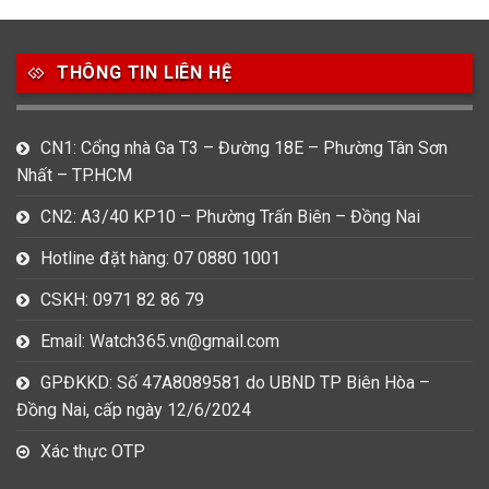
49
80
31
Carnival
Casio
Citizen
THÔNG TIN LIÊN HỆ
0
1
0
Daniel Klein
Davena
Fossil
9
0
5
CN1: Cổng nhà Ga T3 – Đường 18E – Phường Tân Sơn
Frederique Constant
Hamilton
Hublot
Nhất – TP.HCM
14
5
1
CN2: A3/40 KP10 – Phường Trấn Biên – Đồng Nai
Invicta
Longines
Madocy
Hotline đặt hàng: 07 0880 1001
0
1
7
Mathey Tissot
Maurice Lacroix
Michael Kors
CSKH: 0971 82 86 79
7
0
16
Email: Watch365.vn@gmail.com
Movado
Ogival
Olym Pianus
GPĐKKD: Số 47A8089581 do UBND TP Biên Hòa –
3
36
4
Đồng Nai, cấp ngày 12/6/2024
Omega
Orient
Raymond Weil
Xác thực OTP
3
31
0
Salvatore Ferragamo
Seiko
Srwatch