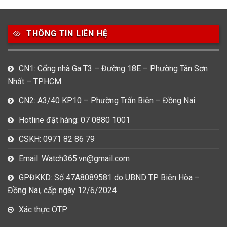
49
80
31
Carnival
Casio
Citizen
THÔNG TIN LIÊN HỆ
0
1
0
Daniel Klein
Davena
Fossil
9
0
5
CN1: Cổng nhà Ga T3 – Đường 18E – Phường Tân Sơn
Frederique Constant
Hamilton
Hublot
Nhất – TP.HCM
14
5
1
CN2: A3/40 KP10 – Phường Trấn Biên – Đồng Nai
Invicta
Longines
Madocy
Hotline đặt hàng: 07 0880 1001
0
1
7
Mathey Tissot
Maurice Lacroix
Michael Kors
CSKH: 0971 82 86 79
7
0
16
Email: Watch365.vn@gmail.com
Movado
Ogival
Olym Pianus
GPĐKKD: Số 47A8089581 do UBND TP Biên Hòa –
3
36
4
Đồng Nai, cấp ngày 12/6/2024
Omega
Orient
Raymond Weil
Xác thực OTP
3
31
0
Salvatore Ferragamo
Seiko
Srwatch