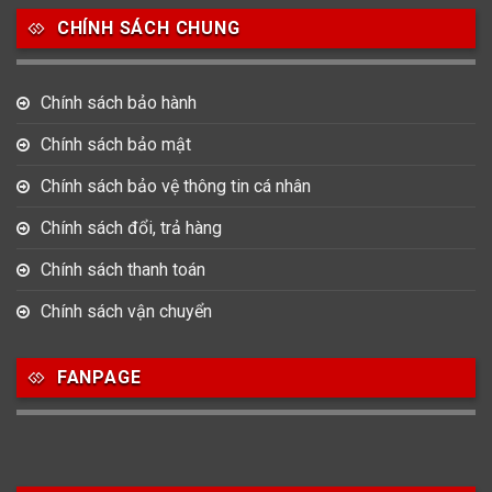
CHÍNH SÁCH CHUNG
0
0
42
Tag Heuer
Thomas Earnshaw
Tissot
Chính sách bảo hành
6
Versace
Chính sách bảo mật
Chính sách bảo vệ thông tin cá nhân
Loại Máy
Chính sách đổi, trả hàng
513
91
417
Máy Cơ
Máy Eco Drive
Máy Pin
Chính sách thanh toán
Chính sách vận chuyển
Giới tính
FANPAGE
753
355
13
Nam
Nữ
Unisex
Nước sản xuất