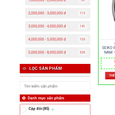
1,000,000 - 2,000,000 đ
C
2,000,000 - 3,000,000 đ
112
Đ
3,000,000 - 4,000,000 đ
141
Đ
4,000,000 - 5,000,000 đ
153
P
SEIKO 
T
NAM –
5,000,000 - 8,000,000 đ
520
DÂY D
SIZE 
Th
LỌC SẢN PHẨM
THÊ
Ben
Da
Danh mục sản phẩm
Cặp đôi
(85)
Ma