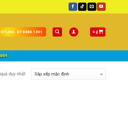
0
₫
OTLINE: 07 0880 1001
ÀNH
t quả duy nhất