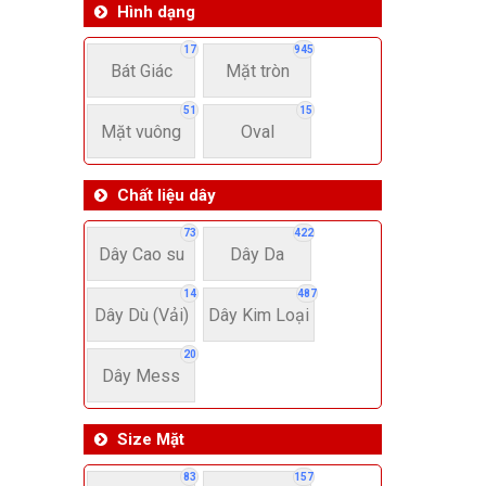
Hình dạng
17
945
Bát Giác
Mặt tròn
51
15
Mặt vuông
Oval
Chất liệu dây
73
422
Dây Cao su
Dây Da
14
487
Dây Dù (Vải)
Dây Kim Loại
20
Dây Mess
Size Mặt
83
157