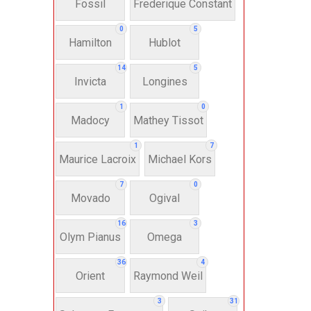
Fossil
Frederique Constant
Anh
0
5
Hamilton
Hublot
Thụ
14
5
Invicta
Longines
Hì
1
0
Madocy
Mathey Tissot
Bát
1
7
Maurice Lacroix
Michael Kors
7
0
Chấ
Movado
Ogival
16
3
Dây 
Olym Pianus
Omega
36
4
Si
Orient
Raymond Weil
3
31