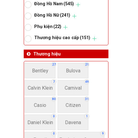
Đồng Hồ Nam
(545)
Om
Đồng Hồ Nữ
(241)
Phụ kiện
(22)
Thoma
Thương hiệu cao cấp
(151)
Lo
Thương hiệu
27
21
Bentley
Bulova
Má
7
49
Calvin Klein
Carnival
Giớ
80
31
Casio
Citizen
N
0
1
Daniel Klein
Davena
Nư
0
9