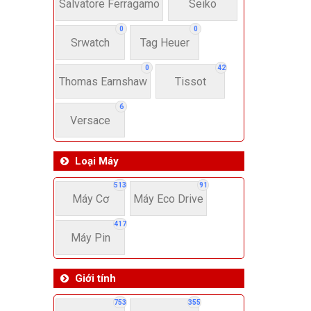
22-
Salvatore Ferragamo
Seiko
0
0
Srwatch
Tag Heuer
4
0
42
Thomas Earnshaw
Tissot
6
Versace
Loại Máy
513
91
Máy Cơ
Máy Eco Drive
417
Máy Pin
Giới tính
753
355