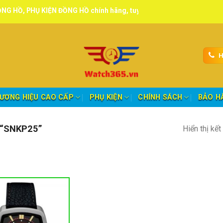
Ụ KIỆN ĐỒNG HỒ chính hãng, tuyển đại lý, CTV giao hàng toàn quốc.
H
ƯƠNG HIỆU CAO CẤP
PHỤ KIỆN
CHÍNH SÁCH
BẢO H
“SNKP25”
Hiển thị kế
nh mục sản phẩm