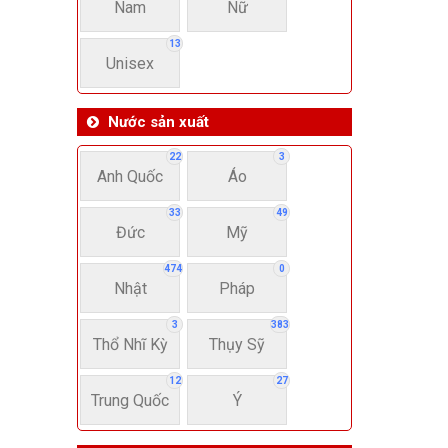
Nam
Nữ
13
Unisex
Nước sản xuất
22
3
Anh Quốc
Áo
33
49
Đức
Mỹ
474
0
Nhật
Pháp
3
383
Thổ Nhĩ Kỳ
Thụy Sỹ
12
27
Trung Quốc
Ý