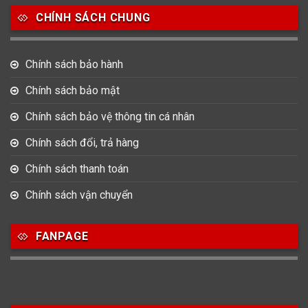
CHÍNH SÁCH CHUNG
0
0
42
Tag Heuer
Thomas Earnshaw
Tissot
Chính sách bảo hành
6
Versace
Chính sách bảo mật
Chính sách bảo vệ thông tin cá nhân
Loại Máy
Chính sách đổi, trả hàng
513
91
417
Máy Cơ
Máy Eco Drive
Máy Pin
Chính sách thanh toán
Chính sách vận chuyển
Giới tính
FANPAGE
753
355
13
Nam
Nữ
Unisex
Nước sản xuất