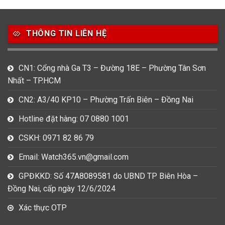
49
80
31
Carnival
Casio
Citizen
THÔNG TIN LIÊN HỆ
0
1
0
Daniel Klein
Davena
Fossil
9
0
5
CN1: Cổng nhà Ga T3 – Đường 18E – Phường Tân Sơn
Frederique Constant
Hamilton
Hublot
Nhất – TP.HCM
14
5
1
CN2: A3/40 KP10 – Phường Trấn Biên – Đồng Nai
Invicta
Longines
Madocy
Hotline đặt hàng: 07 0880 1001
0
1
7
Mathey Tissot
Maurice Lacroix
Michael Kors
CSKH: 0971 82 86 79
7
0
16
Email: Watch365.vn@gmail.com
Movado
Ogival
Olym Pianus
GPĐKKD: Số 47A8089581 do UBND TP Biên Hòa –
3
36
4
Đồng Nai, cấp ngày 12/6/2024
Omega
Orient
Raymond Weil
Xác thực OTP
3
31
0
Salvatore Ferragamo
Seiko
Srwatch