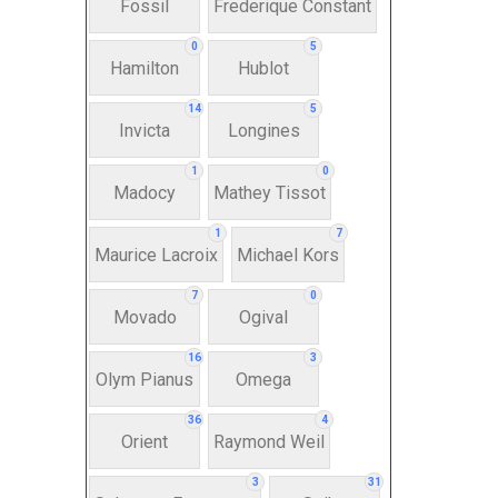
Fossil
Frederique Constant
Anh
0
5
Hamilton
Hublot
Thụ
14
5
Invicta
Longines
Hì
1
0
Madocy
Mathey Tissot
Bát
1
7
Maurice Lacroix
Michael Kors
7
0
Chấ
Movado
Ogival
16
3
Dây 
Olym Pianus
Omega
36
4
Si
Orient
Raymond Weil
3
31