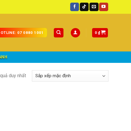
oàn quốc.
0
₫
OTLINE: 07 0880 1001
ÀNH
t quả duy nhất