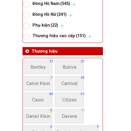
Đồng Hồ Nam
(545)
Om
Đồng Hồ Nữ
(241)
Phụ kiện
(22)
Thoma
Thương hiệu cao cấp
(151)
Lo
Thương hiệu
27
21
Bentley
Bulova
Má
7
49
Calvin Klein
Carnival
Giớ
80
31
Casio
Citizen
N
0
1
Daniel Klein
Davena
Nư
0
9