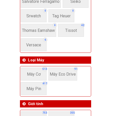
22-
Salvatore Ferragamo
Seiko
0
0
Srwatch
Tag Heuer
4
0
42
Thomas Earnshaw
Tissot
6
Versace
Loại Máy
513
91
Máy Cơ
Máy Eco Drive
417
Máy Pin
Giới tính
753
355