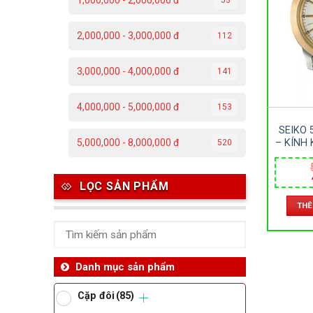
1,000,000 - 2,000,000 đ
C
2,000,000 - 3,000,000 đ
112
Đ
3,000,000 - 4,000,000 đ
141
Đ
4,000,000 - 5,000,000 đ
153
P
SEIKO 
T
– KÍNH
5,000,000 - 8,000,000 đ
520
LOẠI –
38M
Th
LỌC SẢN PHẨM
THÊ
Ben
Da
Danh mục sản phẩm
Cặp đôi
(85)
Ma