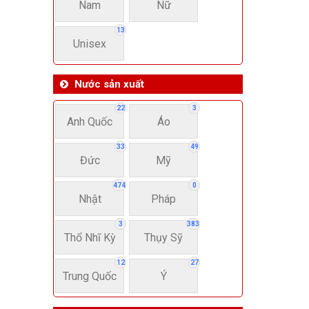
Nam
Nữ
13
Unisex
Nước sản xuất
22
3
Anh Quốc
Áo
33
49
Đức
Mỹ
474
0
Nhật
Pháp
3
383
Thổ Nhĩ Kỳ
Thụy Sỹ
12
27
Trung Quốc
Ý