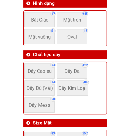
Hình dạng
17
945
Bát Giác
Mặt tròn
51
15
Mặt vuông
Oval
Chất liệu dây
73
422
Dây Cao su
Dây Da
14
487
Dây Dù (Vải)
Dây Kim Loại
20
Dây Mess
Size Mặt
83
157