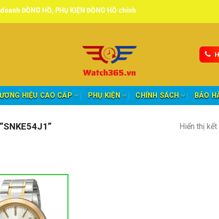
NG HỒ, PHỤ KIỆN ĐỒNG HỒ chính hãng, tuyển đại lý, CTV giao hàng t
H
ƯƠNG HIỆU CAO CẤP
PHỤ KIỆN
CHÍNH SÁCH
BẢO H
“SNKE54J1”
Hiển thị kế
nh mục sản phẩm