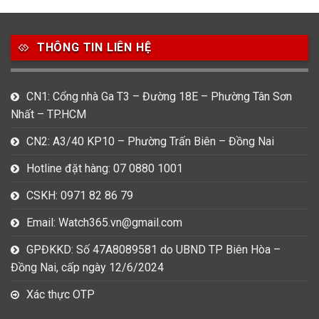
49
80
31
Carnival
Casio
Citizen
THÔNG TIN LIÊN HỆ
0
1
0
Daniel Klein
Davena
Fossil
9
0
5
CN1: Cổng nhà Ga T3 – Đường 18E – Phường Tân Sơn
Frederique Constant
Hamilton
Hublot
Nhất – TP.HCM
14
5
1
CN2: A3/40 KP10 – Phường Trấn Biên – Đồng Nai
Invicta
Longines
Madocy
Hotline đặt hàng: 07 0880 1001
0
1
7
Mathey Tissot
Maurice Lacroix
Michael Kors
CSKH: 0971 82 86 79
7
0
16
Email: Watch365.vn@gmail.com
Movado
Ogival
Olym Pianus
GPĐKKD: Số 47A8089581 do UBND TP Biên Hòa –
3
36
4
Đồng Nai, cấp ngày 12/6/2024
Omega
Orient
Raymond Weil
Xác thực OTP
3
31
0
Salvatore Ferragamo
Seiko
Srwatch