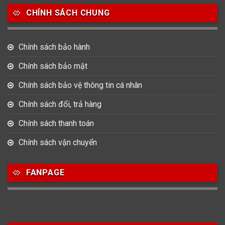
CHÍNH SÁCH CHUNG
0
0
42
Tag Heuer
Thomas Earnshaw
Tissot
Chính sách bảo hành
6
Versace
Chính sách bảo mật
Chính sách bảo vệ thông tin cá nhân
Loại Máy
Chính sách đổi, trả hàng
513
91
417
Máy Cơ
Máy Eco Drive
Máy Pin
Chính sách thanh toán
Chính sách vận chuyển
Giới tính
FANPAGE
753
355
13
Nam
Nữ
Unisex
Nước sản xuất