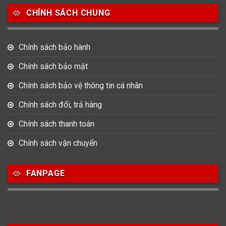
CHÍNH SÁCH CHUNG
0
0
42
Tag Heuer
Thomas Earnshaw
Tissot
Chính sách bảo hành
6
Versace
Chính sách bảo mật
Chính sách bảo vệ thông tin cá nhân
Loại Máy
Chính sách đổi, trả hàng
513
91
417
Máy Cơ
Máy Eco Drive
Máy Pin
Chính sách thanh toán
Chính sách vận chuyển
Giới tính
FANPAGE
753
355
13
Nam
Nữ
Unisex
Nước sản xuất