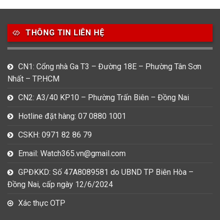
49
80
31
Carnival
Casio
Citizen
THÔNG TIN LIÊN HỆ
0
1
0
Daniel Klein
Davena
Fossil
9
0
5
CN1: Cổng nhà Ga T3 – Đường 18E – Phường Tân Sơn
Frederique Constant
Hamilton
Hublot
Nhất – TP.HCM
14
5
1
CN2: A3/40 KP10 – Phường Trấn Biên – Đồng Nai
Invicta
Longines
Madocy
Hotline đặt hàng: 07 0880 1001
0
1
7
Mathey Tissot
Maurice Lacroix
Michael Kors
CSKH: 0971 82 86 79
7
0
16
Email: Watch365.vn@gmail.com
Movado
Ogival
Olym Pianus
GPĐKKD: Số 47A8089581 do UBND TP Biên Hòa –
3
36
4
Đồng Nai, cấp ngày 12/6/2024
Omega
Orient
Raymond Weil
Xác thực OTP
3
31
0
Salvatore Ferragamo
Seiko
Srwatch