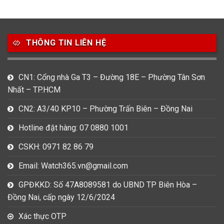
49
80
31
Carnival
Casio
Citizen
THÔNG TIN LIÊN HỆ
0
1
0
Daniel Klein
Davena
Fossil
9
0
5
CN1: Cổng nhà Ga T3 – Đường 18E – Phường Tân Sơn
Frederique Constant
Hamilton
Hublot
Nhất – TP.HCM
14
5
1
CN2: A3/40 KP10 – Phường Trấn Biên – Đồng Nai
Invicta
Longines
Madocy
Hotline đặt hàng: 07 0880 1001
0
1
7
Mathey Tissot
Maurice Lacroix
Michael Kors
CSKH: 0971 82 86 79
7
0
16
Email: Watch365.vn@gmail.com
Movado
Ogival
Olym Pianus
GPĐKKD: Số 47A8089581 do UBND TP Biên Hòa –
3
36
4
Đồng Nai, cấp ngày 12/6/2024
Omega
Orient
Raymond Weil
Xác thực OTP
3
31
0