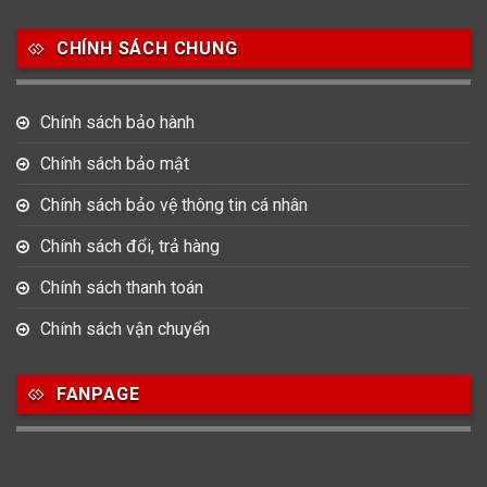
Salvatore Ferragamo
Seiko
Srwatch
CHÍNH SÁCH CHUNG
0
0
42
Tag Heuer
Thomas Earnshaw
Tissot
Chính sách bảo hành
6
Versace
Chính sách bảo mật
Chính sách bảo vệ thông tin cá nhân
Loại Máy
Chính sách đổi, trả hàng
513
91
417
Máy Cơ
Máy Eco Drive
Máy Pin
Chính sách thanh toán
Chính sách vận chuyển
Giới tính
FANPAGE
753
355
13
Nam
Nữ
Unisex