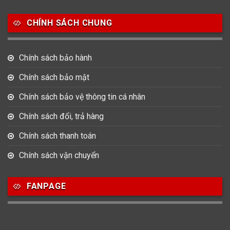
Salvatore Ferragamo
Seiko
Srwatch
CHÍNH SÁCH CHUNG
0
0
42
Tag Heuer
Thomas Earnshaw
Tissot
Chính sách bảo hành
6
Versace
Chính sách bảo mật
Chính sách bảo vệ thông tin cá nhân
Loại Máy
Chính sách đổi, trả hàng
513
91
417
Máy Cơ
Máy Eco Drive
Máy Pin
Chính sách thanh toán
Chính sách vận chuyển
Giới tính
FANPAGE
753
355
13
Nam
Nữ
Unisex