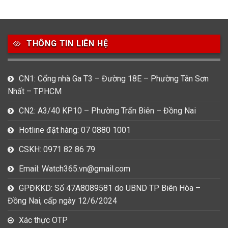
49
80
31
Carnival
Casio
Citizen
THÔNG TIN LIÊN HỆ
0
1
0
Daniel Klein
Davena
Fossil
9
0
5
CN1: Cổng nhà Ga T3 – Đường 18E – Phường Tân Sơn
Frederique Constant
Hamilton
Hublot
Nhất – TP.HCM
14
5
1
CN2: A3/40 KP10 – Phường Trấn Biên – Đồng Nai
Invicta
Longines
Madocy
Hotline đặt hàng: 07 0880 1001
0
1
7
Mathey Tissot
Maurice Lacroix
Michael Kors
CSKH: 0971 82 86 79
7
0
16
Email: Watch365.vn@gmail.com
Movado
Ogival
Olym Pianus
GPĐKKD: Số 47A8089581 do UBND TP Biên Hòa –
3
36
4
Đồng Nai, cấp ngày 12/6/2024
Omega
Orient
Raymond Weil
Xác thực OTP
3
31
0