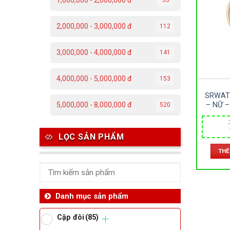
1,000,000 - 2,000,000 đ
C
2,000,000 - 3,000,000 đ
112
Đ
3,000,000 - 4,000,000 đ
141
Đ
4,000,000 - 5,000,000 đ
153
P
SRWAT
T
– NỮ –
5,000,000 - 8,000,000 đ
520
DÂY KIM
30M
Th
LỌC SẢN PHẨM
THÊ
Ben
Da
Danh mục sản phẩm
Cặp đôi
(85)
Ma