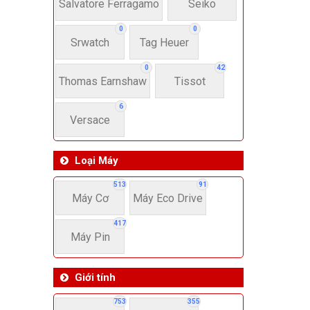
22-
Salvatore Ferragamo
Seiko
0
0
Srwatch
Tag Heuer
4
0
42
Thomas Earnshaw
Tissot
6
Versace
Loại Máy
513
91
Máy Cơ
Máy Eco Drive
417
Máy Pin
Giới tính
753
355