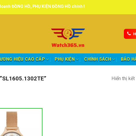
G HỒ, PHỤ KIỆN ĐỒNG HỒ chính hãng, tuyển đại lý, CTV giao hàng to
H
ƯƠNG HIỆU CAO CẤP
PHỤ KIỆN
CHÍNH SÁCH
BẢO H
“SL1605.1302TE”
Hiển thị kế
nh mục sản phẩm