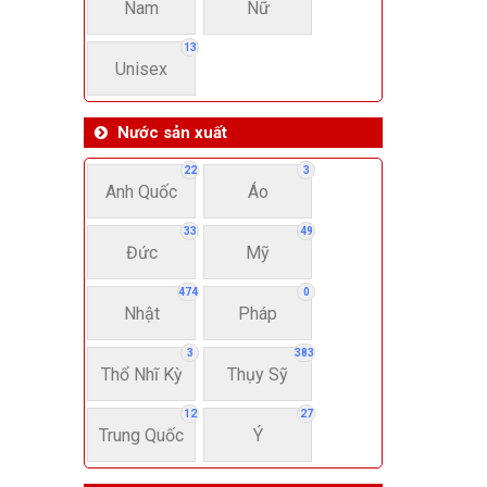
Nam
Nữ
13
Unisex
Nước sản xuất
22
3
Anh Quốc
Áo
33
49
Đức
Mỹ
474
0
Nhật
Pháp
3
383
Thổ Nhĩ Kỳ
Thụy Sỹ
12
27
Trung Quốc
Ý