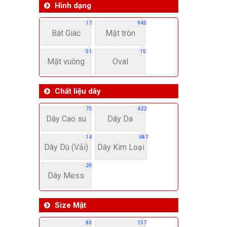
Hình dạng
17
945
Bát Giác
Mặt tròn
51
15
Mặt vuông
Oval
Chất liệu dây
73
422
Dây Cao su
Dây Da
14
487
Dây Dù (Vải)
Dây Kim Loại
20
Dây Mess
Size Mặt
83
157