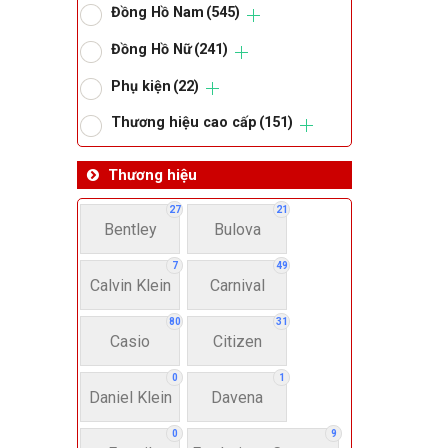
Đồng Hồ Nam
(545)
Om
Đồng Hồ Nữ
(241)
Phụ kiện
(22)
Thoma
Thương hiệu cao cấp
(151)
Lo
Thương hiệu
27
21
Bentley
Bulova
Má
7
49
Calvin Klein
Carnival
Giớ
80
31
Casio
Citizen
N
0
1
Daniel Klein
Davena
Nư
0
9