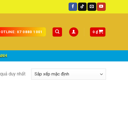
àn quốc.
0
₫
OTLINE: 07 0880 1001
ÀNH
t quả duy nhất