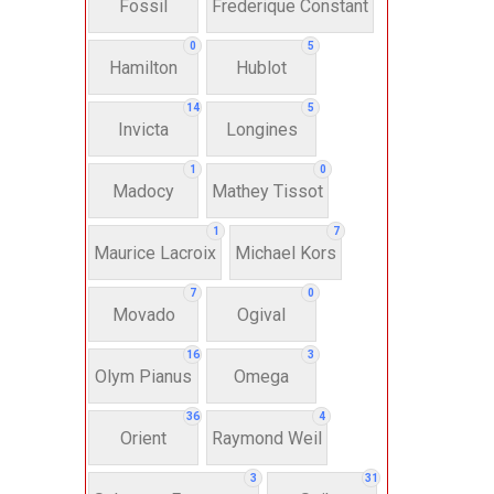
Fossil
Frederique Constant
Anh
0
5
Hamilton
Hublot
Thụ
14
5
Invicta
Longines
Hì
1
0
Madocy
Mathey Tissot
Bát
1
7
Maurice Lacroix
Michael Kors
7
0
Chấ
Movado
Ogival
16
3
Dây 
Olym Pianus
Omega
36
4
Si
Orient
Raymond Weil
3
31