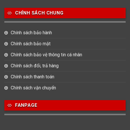
Salvatore Ferragamo
Seiko
Srwatch
CHÍNH SÁCH CHUNG
0
0
42
Tag Heuer
Thomas Earnshaw
Tissot
Chính sách bảo hành
6
Versace
Chính sách bảo mật
Chính sách bảo vệ thông tin cá nhân
Loại Máy
Chính sách đổi, trả hàng
513
91
417
Máy Cơ
Máy Eco Drive
Máy Pin
Chính sách thanh toán
Chính sách vận chuyển
Giới tính
FANPAGE
753
355
13
Nam
Nữ
Unisex