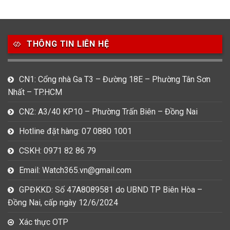
49
80
31
Carnival
Casio
Citizen
THÔNG TIN LIÊN HỆ
0
1
0
Daniel Klein
Davena
Fossil
9
0
5
CN1: Cổng nhà Ga T3 – Đường 18E – Phường Tân Sơn
Frederique Constant
Hamilton
Hublot
Nhất – TP.HCM
14
5
1
CN2: A3/40 KP10 – Phường Trấn Biên – Đồng Nai
Invicta
Longines
Madocy
Hotline đặt hàng: 07 0880 1001
0
1
7
Mathey Tissot
Maurice Lacroix
Michael Kors
CSKH: 0971 82 86 79
7
0
16
Email: Watch365.vn@gmail.com
Movado
Ogival
Olym Pianus
GPĐKKD: Số 47A8089581 do UBND TP Biên Hòa –
3
36
4
Đồng Nai, cấp ngày 12/6/2024
Omega
Orient
Raymond Weil
Xác thực OTP
3
31
0